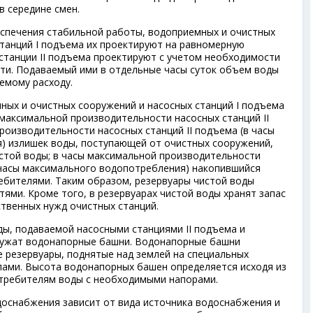
в середине смен.
спечения стабильной работы, водоприемных и очистных
станций I подъема их проектируют на равномерную
станции II подъема проектируют с учетом необходимости
ти. Подаваемый ими в отдельные часы суток объем воды
емому расходу.
ых и очистных сооружений и насосных станций I подъема
аксимальной производительности насосных станций II
роизводительности насосных станций II подъема (в часы
) излишек воды, поступающей от очистных сооружений,
истой воды; в часы максимальной производительности
в часы максимального водопотребления) накопившийся
ебителями. Таким образом, резервуары чистой воды
ями. Кроме того, в резервуарах чистой воды хранят запас
твенных нужд очистных станций.
ды, подаваемой насосными станциями II подъема и
лужат водонапорные башни. Водонапорные башни
 резервуары, поднятые над землей на специальных
лами. Высота водонапорных башен определяется исходя из
отребителям воды с необходимыми напорами.
оснабжения зависит от вида источника водоснабжения и