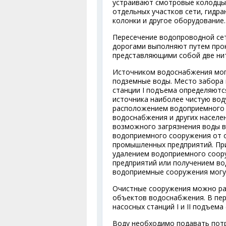
устраивают смотровые колодцы,
отдельных участков сети, гидр
колонки и другое оборудование.
Пересечение водопроводной се
дорогами выполняют путем прок
представляющими собой две нит
Источником водоснабжения могу
подземные воды. Место забора
станции I подъема определяютс
источника наиболее чистую воду
расположением водоприемного 
водоснабжения и других населен
возможного загрязнения воды во
водоприемного сооружения от о
промышленных предприятий. Пр
удалением водоприемного соор
предприятий или получением во
водоприемные сооружения могут
Очистные сооружения можно раз
объектов водоснабжения. В пе
насосных станций I и II подъема
Воду необходимо подавать потр