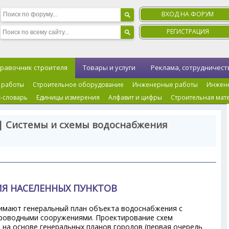
ВХОД НА ФОРУМ
РЕГИСТРАЦИЯ
равочник строителя
Товары и услуги
Реклама, сотрудничест
 работы
Строительное оборудование
Инженерные работы
Инжен
-словарь
Единицы измерения
Алфавит и цифры
Строительная мат
| Системы и схемы водоснабжения
Я НАСЕЛЕННЫХ ПУНКТОВ
имают генеральный план объекта водоснабжения с
проводными сооружениями. Проектирование схем
на основе генеральных планов городов (первая очередь