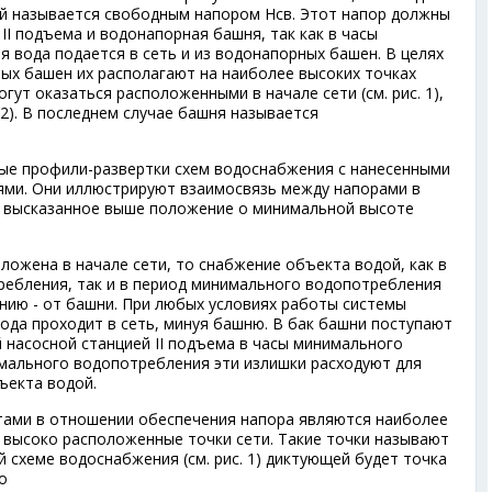
й называется свободным напором Н
св
. Этот напор должны
II подъема и водонапорная башня, так как в часы
 вода подается в сеть и из водонапорных башен. В целях
х башен их располагают на наиболее высоких точках
огут оказаться расположенными в начале сети (см. рис. 1),
с. 2). В последнем случае башня называется
ьные профили-развертки схем водоснабжения с нанесенными
ями. Они иллюстрируют взаимосвязь между напорами в
и высказанное выше положение о минимальной высоте
ложена в начале сети, то снабжение объекта водой, как в
ебления, так и в период минимального водопотребления
нию - от башни. При любых условиях работы системы
да проходит в сеть, минуя башню. В бак башни поступают
 насосной станцией II подъема в часы минимального
мального водопотребления эти излишки расходуют для
ъекта водой.
ами в отношении обеспечения напора являются наиболее
 высоко расположенные точки сети. Такие точки называют
 схеме водоснабжения (см. рис. 1) диктующей будет точка
то