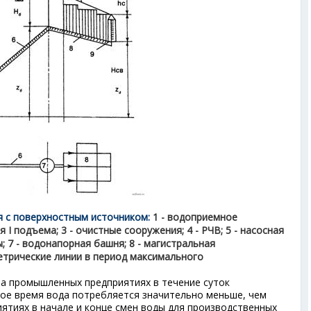
я с поверхностным источником:
1 - водоприемное
я I подъема; 3 - очистные сооружения; 4 - РЧВ; 5 - насосная
ы; 7 - водонапорная башня; 8 - магистральная
метрические линии в период максимального
на промышленных предприятиях в течение суток
ное время вода потребляется значительно меньше, чем
ятиях в начале и конце смен воды для производственных