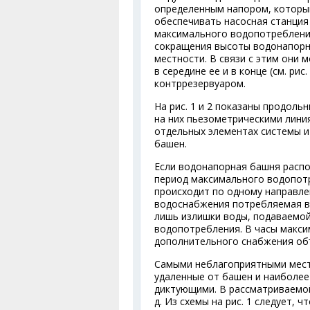
определенным напором, которы
обеспечивать насосная станция 
максимального водопотребления
сокращения высоты водонапорны
местности. В связи с этим они м
в середине ее и в конце (см. ри
контррезервуаром.
На рис. 1 и 2 показаны продол
на них пьезометрическими лини
отдельных элементах системы 
башен.
Если водонапорная башня распо
период максимального водопотр
происходит по одному направле
водоснабжения потребляемая во
лишь излишки воды, подаваемой
водопотребления. В часы макси
дополнительного снабжения об
Самыми неблагоприятными мест
удаленные от башен и наиболее
диктующими. В рассматриваемой
д. Из схемы на рис. 1 следует, ч