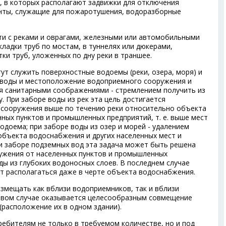
 в которых располагают задвижки для отключения
анты, служащие для пожаротушения, водоразборные
ти с реками и оврагами, железными или автомобильными
ладки труб по мостам, в туннелях или дюкерами,
ки труб, уложенных по дну реки в траншее.
т служить поверхностные водоемы (реки, озера, моря) и
 воды и местоположение водоприемного сооружения и
я санитарными соображениями - стремлением получить из
. При заборе воды из рек эта цель достигается
сооружения выше по течению реки относительно объекта
ных пунктов и промышленных предприятий, т. е. выше мест
доема; при заборе воды из озер и морей - удалением
бъекта водоснабжения и других населенных мест и
и заборе подземных вод эта задача может быть решена
ужения от населенных пунктов и промышленных
ды из глубоких водоносных слоев. В последнем случае
 располагаться даже в черте объекта водоснабжения.
мещать как вблизи водоприемников, так и вблизи
рвом случае оказывается целесообразным совмещение
 (расположение их в одном здании).
ебителям не только в требуемом количестве, но и под