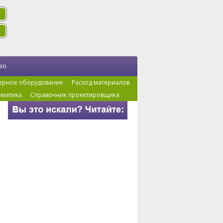
во
ерное оборудование
Расход материалов
ематика
Справочник проектировщика