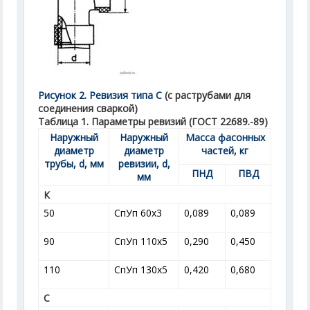
Рисунок 2. Ревизия типа С
(с раструбами для
соединения сваркой)
Таблица 1. Параметры ревизий (ГОСТ 22689.-89)
Наружный
Наружный
Масса фасонных
диаметр
диаметр
частей, кг
трубы, d, мм
ревизии, d,
ПНД
ПВД
мм
К
50
СпУп 60x3
0,089
0,089
90
СпУп 110x5
0,290
0,450
110
СпУп 130x5
0,420
0,680
С