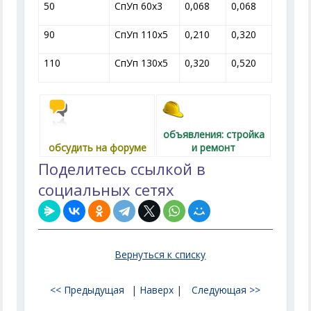
50
СпУп 60x3
0,068
0,068
90
СпУп 110x5
0,210
0,320
110
СпУп 130x5
0,320
0,520
объявления: стройка
обсудить на форуме
и ремонт
Поделитесь ссылкой в
социальных сетях
Вернуться к списку
<< Предыдущая
|
Наверх
|
Следующая >>