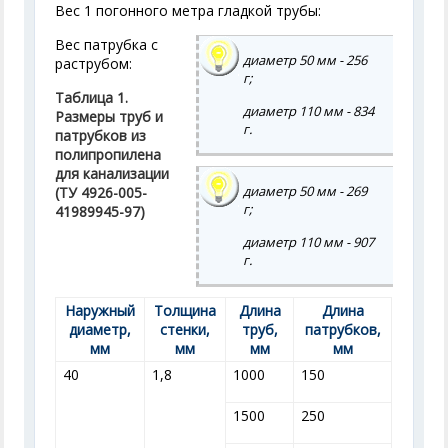
Вес 1 погонного метра гладкой трубы:
Вес патрубка с
диаметр 50 мм - 256
раструбом:
г;
Таблица 1.
диаметр 110 мм - 834
Размеры труб и
г.
патрубков из
полипропилена
для канализации
диаметр 50 мм - 269
(ТУ 4926-005-
г;
41989945-97)
диаметр 110 мм - 907
г.
Наружный
Толщина
Длина
Длина
диаметр,
стенки,
труб,
патрубков,
мм
мм
мм
мм
40
1,8
1000
150
1500
250