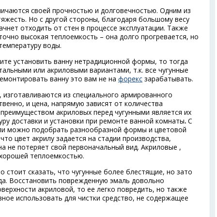
тличаются своей прочностью и долговечностью. Одним из
тяжесть. Но с другой стороны, благодаря большому весу
начнет отходить от стен в процессе эксплуатации. Также
очно высокая теплоемкость – она долго прогревается, но
температуру воды.
ите установить ванну нетрадиционной формы, то тогда
альными или акриловыми вариантами, т.к. все чугунные
емонтировать ванну это вам не на
форекс
зарабатывать.
 изготавливаются из специального армированного
ственно, и цена, напрямую зависят от количества
преимуществом акриловых перед чугунными является их
уру доставки и установки при ремонте ванной комнаты
.
С
сли можно подобрать разнообразной формы и цветовой
что цвет акрилу задается на стадии производства,
а не потеряет свой первоначальный вид. Акриловые ,
 хорошей теплоемкостью.
то стоит сказать, что чугунные более блестящие, но зато
да. Восстановить поврежденную эмаль довольно
верхности акриловой, то ее легко повредить, но также
вное использовать для чистки средство, не содержащее