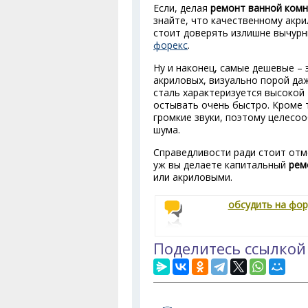
Если, делая
ремонт ванной ком
знайте, что качественному акр
стоит доверять излишне вычурн
форекс
.
Ну и наконец, самые дешевые – 
акриловых, визуально порой даж
сталь характеризуется высокой 
остывать очень быстро. Кроме 
громкие звуки, поэтому целесо
шума.
Справедливости ради стоит отме
уж вы делаете капитальный
рем
или акриловыми.
обсудить на фо
Поделитесь ссылкой