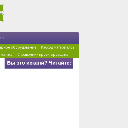
во
ерное оборудование
Расход материалов
ематика
Справочник проектировщика