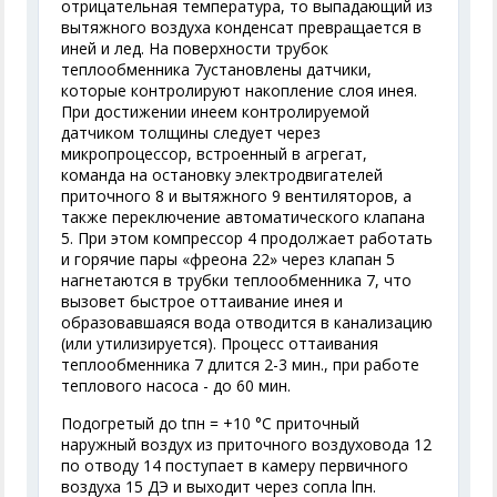
отрицательная температура, то выпадающий из
вытяжного воздуха конденсат превращается в
иней и лед. На поверхности трубок
теплообменника 7установлены датчики,
которые контролируют накопление слоя инея.
При достижении инеем контролируемой
датчиком толщины следует через
микропроцессор, встроенный в агрегат,
команда на остановку электродвигателей
приточного 8 и вытяжного 9 вентиляторов, а
также переключение автоматического клапана
5. При этом компрессор 4 продолжает работать
и горячие пары «фреона 22» через клапан 5
нагнетаются в трубки теплообменника 7, что
вызовет быстрое оттаивание инея и
образовавшаяся вода отводится в канализацию
(или утилизируется). Процесс оттаивания
теплообменника 7 длится 2-3 мин., при работе
теплового насоса - до 60 мин.
Подогретый до t
пн
= +10 °С приточный
наружный воздух из приточного воздуховода 12
по отводу 14 поступает в камеру первичного
воздуха 15 ДЭ и выходит через сопла l
пн
.