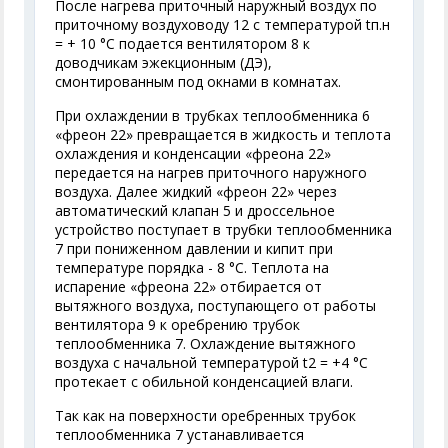
После нагрева приточный наружный воздух по
приточному воздуховоду 12 с температурой t
п.н
= + 10 °С подается вентилятором 8 к
доводчикам эжекционным (ДЭ),
смонтированным под окнами в комнатах.
При охлаждении в трубках теплообменника 6
«фреон 22» превращается в жидкость и теплота
охлаждения и конденсации «фреона 22»
передается на нагрев приточного наружного
воздуха. Далее жидкий «фреон 22» через
автоматический клапан 5 и дроссельное
устройство поступает в трубки теплообменника
7 при пониженном давлении и кипит при
температуре порядка - 8 °С. Теплота на
испарение «фреона 22» отбирается от
вытяжного воздуха, поступающего от работы
вентилятора 9 к оребрению трубок
теплообменника 7. Охлаждение вытяжного
воздуха с начальной температурой t
2
= +4 °С
протекает с обильной конденсацией влаги.
Так как на поверхности оребренных трубок
теплообменника 7 устанавливается