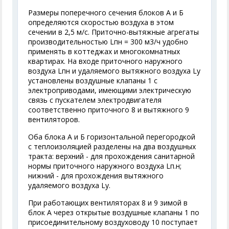
Размеры поперечного сечения блоков А и Б
определяются скоростью воздуха в этом
сечении в 2,5 м/с. Приточно-вытяжные агрегаты
производительностью L
пн
= 300 м
3
/ч удобно
применять в коттеджах и многокомнатных
квартирах. На входе приточного наружного
воздуха L
пн
и удаляемого вытяжного воздуха L
у
установлены воздушные клапаны 1 с
электроприводами, имеющими электрическую
связь с пускателем электродвигателя
соответственно приточного 8 и вытяжного 9
вентиляторов.
Оба блока А и Б горизонтальной перегородкой
с теплоизоляцией разделены на два воздушных
тракта: верхний - для прохождения санитарной
нормы приточного наружного воздуха L
п.н
;
нижний - для прохождения вытяжного
удаляемого воздуха L
у
.
При работающих вентиляторах 8 и 9 зимой в
блок А через открытые воздушные клапаны 1 по
присоединительному воздуховоду 10 поступает