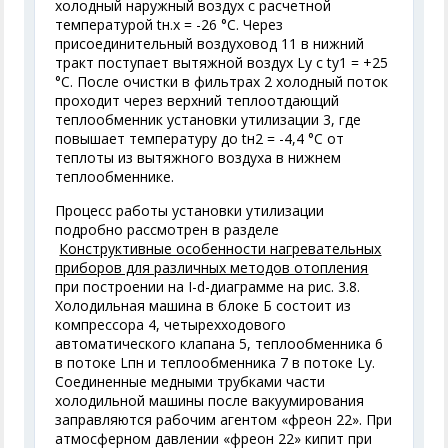
холодный наружный воздух с расчетной
температурой t
н.
х
= -26 °С. Через
присоединительный воздуховод 11 в нижний
тракт поступает вытяжной воздух L
у
с t
y
1
= +25
°С. После очистки в фильтрах 2 холодный поток
проходит через верхний теплоотдающий
теплообменник установки утилизации 3, где
повышает температуру до t
н2
= -4,4 °С от
теплоты из вытяжного воздуха в нижнем
теплообменнике.
Процесс работы установки утилизации
подробно рассмотрен в разделе
Конструктивные особенности нагревательных
приборов для различных методов отопления
при построении на I-d-диаграмме на рис. 3.8.
Холодильная машина в блоке Б состоит из
компрессора 4, четырехходового
автоматического клапана 5, теплообменника 6
в потоке L
пн
и теплообменника 7 в потоке L
у
.
Соединенные медными трубками части
холодильной машины после вакуумирования
заправляются рабочим агентом «фреон 22». При
атмосферном давлении «фреон 22» кипит при