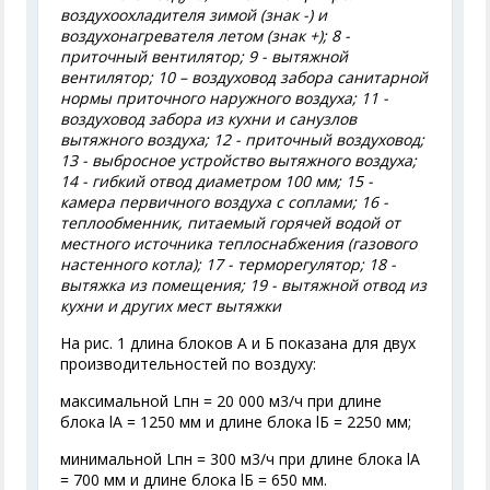
воздухоохладителя зимой (знак -) и
воздухонагревателя летом (знак +); 8 -
приточный вентилятор; 9 - вытяжной
вентилятор; 10 – воздуховод забора санитарной
нормы приточного наружного воздуха; 11 -
воздуховод забора из кухни и санузлов
вытяжного воздуха; 12 - приточный воздуховод;
13 - выбросное устройство вытяжного воздуха;
14 - гибкий отвод диаметром 100 мм; 15 -
камера первичного воздуха с соплами; 16 -
теплообменник, питаемый горячей водой от
местного источника теплоснабжения (газового
настенного котла); 17 - терморегулятор; 18 -
вытяжка из помещения; 19 - вытяжной отвод из
кухни и других мест вытяжки
На рис. 1 длина блоков А и Б показана для двух
производительностей по воздуху:
максимальной L
пн
= 20 000 м
3
/ч при длине
блока l
А
= 1250 мм и длине блока l
Б
= 2250 мм;
минимальной L
пн
= 300 м
3
/ч при длине блока l
А
= 700 мм и длине блока l
Б
= 650 мм.