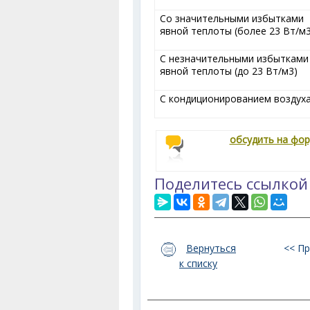
Со значительными избытками
явной теплоты (более 23 Вт/м
С незначительными избытками
явной теплоты (до 23 Вт/м
3
)
С кондиционированием воздух
обсудить на фо
Поделитесь ссылкой
Вернуться
<< П
к списку