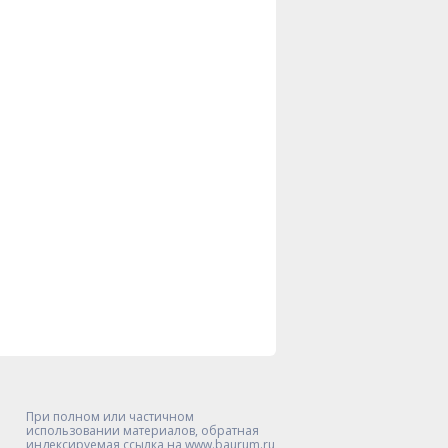
При полном или частичном
использовании материалов, обратная
индексируемая ссылка на www.baurum.ru