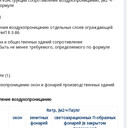
 конструкции сопротивление воздухопроницанию, (м
2
· ч ·
формуле
)
ения воздухопроницанию отдельных слоев ограждающей
П ll-3-86.
ых и общественных зданий сопротивление
ыть не менее требуемого, определяемого по формуле
е (1).
ухопроницанию окон и фонарей производственных зданий
ление воздухопроницанию
R
и
тр
, (м
2
·ч·Па)/кг
окон
зенитных
светоаэрационных П-образных
фонарей
фонарей (в закрытом