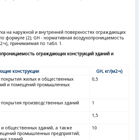
духа на наружной и внутренней поверхностях ограждающих
по формуле (2); G
H
- нормативная воздухопроницаемость
2
·ч), принимаемая по табл. 1.
проницаемость ограждающих конструкций зданий и
ющие конструкции
G
H
, кг/(м
2
·ч)
и покрытия жилых и общественных
0,5
аний и помещений промышленных
 покрытия производственных зданий
1
1,5
 и общественных зданий, а также
10
мещений промышленных предприятий;
ных зданий