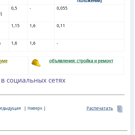
положении)
0,5
-
0,055
3
)
1,15
1,6
0,11
а
1,6
1,6
-
руме
объявления: стройка и ремонт
 в социальных сетях
редыдущая
|
Наверх
|
Распечатать