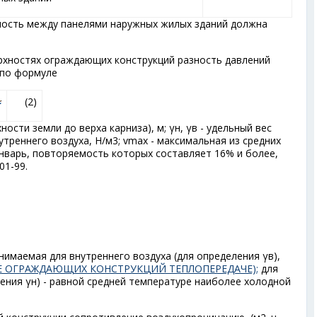
мость между панелями наружных жилых зданий должна
рхностях ограждающих конструкций разность давлений
 по формуле
(2)
хности земли до верха карниза), м; γ
н
, γ
в
- удельный вес
утреннего воздуха, Н/м
3
; v
max
- максимальная из средних
январь, повторяемость которых составляет 16% и более,
01-99.
ринимаемая для внутреннего воздуха (для определения γ
в
),
ИЕ ОГРАЖДАЮЩИХ КОНСТРУКЦИЙ ТЕПЛОПЕРЕДАЧЕ);
для
ения γ
н
) - равной средней температуре наиболее холодной