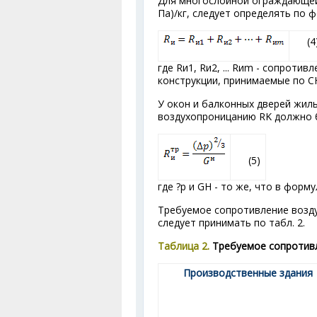
Для многослойной ограждающей
Па)/кг, следует определять по 
(4
где R
и1
, R
и2
, ... R
и
m
- сопротивл
конструкции, принимаемые по СНи
У окон и балконных дверей жил
воздухопроницанию R
K
должно б
(5)
где ?р и G
H
- то же, что в формул
Требуемое сопротивление возд
следует принимать по табл. 2.
Таблица 2.
Требуемое сопротив
Производственные здания