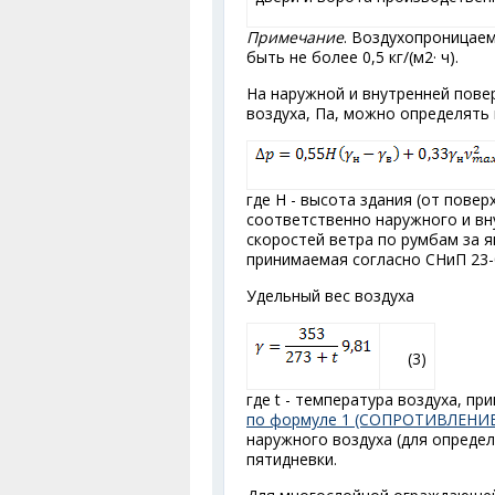
Примечание
. Воздухопроницае
быть не более 0,5 кг/(м
2
· ч).
На наружной и внутренней пове
воздуха, Па, можно определять
где Н - высота здания (от повер
соответственно наружного и вн
скоростей ветра по румбам за 
принимаемая согласно СНиП 23-
Удельный вес воздуха
(3)
где t - температура воздуха, п
по формуле 1 (СОПРОТИВЛЕН
наружного воздуха (для определ
пятидневки.