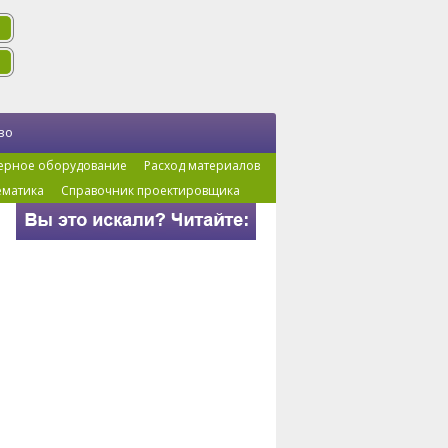
во
ерное оборудование
Расход материалов
ематика
Справочник проектировщика