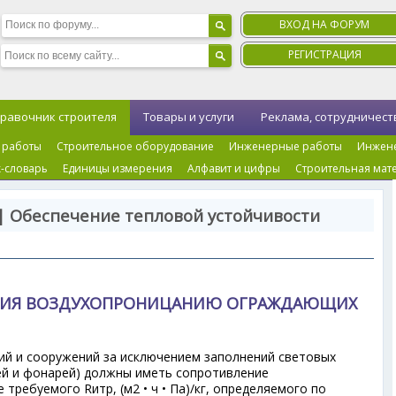
ВХОД НА ФОРУМ
РЕГИСТРАЦИЯ
равочник строителя
Товары и услуги
Реклама, сотрудничест
 работы
Строительное оборудование
Инженерные работы
Инжен
-словарь
Единицы измерения
Алфавит и цифры
Строительная мат
| Обеспечение тепловой устойчивости
НИЯ ВОЗДУХОПРОНИЦАНИЮ ОГРАЖДАЮЩИХ
й и сооружений за исключением заполнений световых
ей и фонарей) должны иметь сопротивление
ее требуемого R
и
тр
, (м
2
• ч • Па)/кг, определяемого по