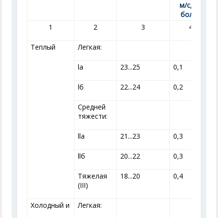
м/с, не
более
1
2
3
4
Теплый
Легкая:
lа
23...25
0,1
lб
22...24
0,2
Средней
тяжести:
llа
21...23
0,3
llб
20...22
0,3
Тяжелая
18...20
0,4
(III)
Холодный и
Легкая: