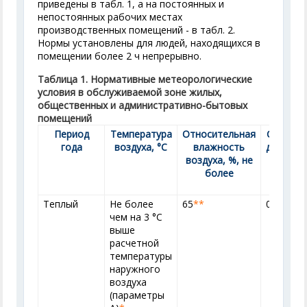
приведены в табл. 1, а на постоянных и
непостоянных рабочих местах
производственных помещений - в табл. 2.
Нормы установлены для людей, находящихся в
помещении более 2 ч непрерывно.
Таблица 1. Нормативные метеорологические
условия в обслуживаемой зоне жилых,
общественных и административно-бытовых
помещений
Период
Температура
Относительная
Скорост
года
воздуха, °С
влажность
движени
воздуха, %, не
воздуха
более
м/с, не
более
Теплый
Не более
65
**
0,5
чем на 3 °С
выше
расчетной
температуры
наружного
воздуха
(параметры