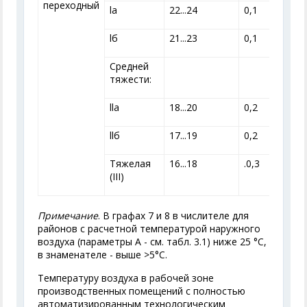
переходный
lа
22...24
0,1
lб
21...23
0,1
Средней
тяжести:
llа
18...20
0,2
llб
17...19
0,2
Тяжелая
16...18
.0,3
(III)
Примечание
. В графах 7 и 8 в числителе для
районов с расчетной температурой наружного
воздуха (
параметры А - см. табл. 3.1) ниже
25 °С,
в знаменателе - выше >5°С.
Температуру воздуха в рабочей зоне
производственных помещений с полностью
автоматизированным технологическим