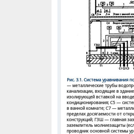
Рис. 3.1. Система уравнивания п
— металлические трубы водопро
канализации, входящие в здани
изолирующей вставкой на вводе
кондиционирования; С5 — сист
в ванной комнате; С7 — металл
пределах досягаемости от отк
конструкций; ГЗШ — главная за
заземлитель молниезащиты (есл
проводник основной системы ур