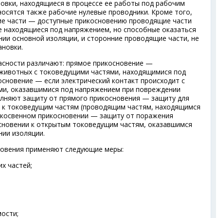
овки, находящиеся в процессе ее работы под рабочим
носятся также рабочие нулевые проводники. Кроме того,
е части — доступные прикосновению проводящие части
е находящиеся под напряжением, но способные оказаться
ии основной изоляции, и сторонние проводящие части, не
ановки.
асности различают: прямое прикосновение —
 животных с токоведущими частями, находящимися под
основение — если электрический контакт происходит с
и, оказавшимися под напряжением при повреждении
олняют защиту от прямого прикосновения — защиту для
 к токоведущим частям (проводящим частям, находящимся
 косвенном прикосновении — защиту от поражения
сновении к открытым токоведущим частям, оказавшимся
ии изоляции.
новения применяют следующие меры:
х частей;
мости;