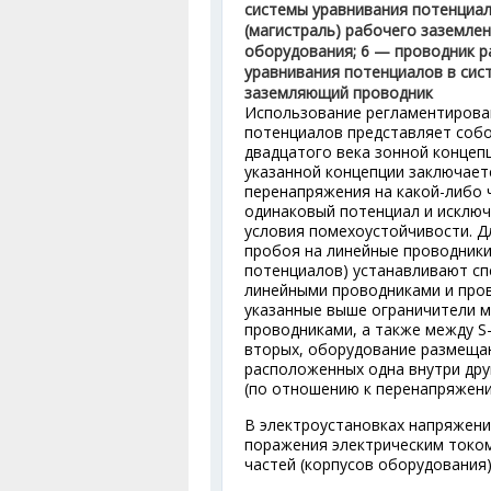
системы уравнивания потенциал
(магистраль) рабочего заземл
оборудования; 6 — проводник р
уравнивания потенциалов в сис
заземляющий проводник
Использование регламентирова
потенциалов представляет собо
двадцатого века зонной концеп
указанной концепции заключаетс
перенапряжения на какой-либо 
одинаковый потенциал и исключ
условия помехоустойчивости. Д
пробоя на линейные проводники
потенциалов) устанавливают с
линейными проводниками и пров
указанные выше ограничители м
проводниками, а также между S
вторых, оборудование размещают
расположенных одна внутри дру
(по отношению к перенапряжени
В электроустановках напряжени
поражения электрическим токо
частей (корпусов оборудования)