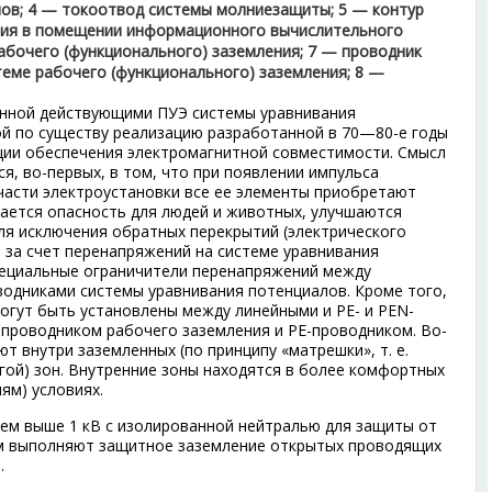
ов; 4 — токоотвод системы молниезащиты; 5 — контур
ения в помещении информационного вычислительного
абочего (функционального) заземления; 7 — проводник
теме рабочего (функционального) заземления; 8 —
нной действующими ПУЭ системы уравнивания
й по существу реализацию разработанной в 70—80-е годы
ции обеспечения электромагнитной совместимости. Смысл
я, во-первых, в том, что при появлении импульса
части электроустановки все ее элементы приобретают
ается опасность для людей и животных, улучшаются
ля исключения обратных перекрытий (электрического
 за счет перенапряжений на системе уравнивания
пециальные ограничители перенапряжений между
одниками системы уравнивания потенциалов. Кроме того,
огут быть установлены между линейными и РЕ- и PEN-
-проводником рабочего заземления и РЕ-проводником. Во-
 внутри заземленных (по принципу «матрешки», т. е.
гой) зон. Внутренние зоны находятся в более комфортных
ям) условиях.
ем выше 1 кВ с изолированной нейтралью для защиты от
м выполняют защитное заземление открытых проводящих
.