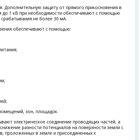
я. Дополнительную защиту от прямого прикосновения в
м до 1 кВ при необходимости обеспечивают с помощью
срабатывания не более 30 мА.
овения обеспечивают с помощью:
питания;
ии;
пей;
помещений, зон, площадок.
вают электрическое соединение проводящих частей, а
нижение разности потенциалов на поверхности земли с
, проложенных в земле и присоединенных к