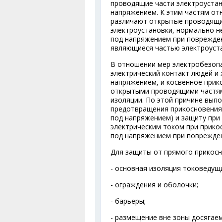
проводящие части электроустан
напряжением. К этим частям от
различают открытые проводящи
электроустановки, нормально н
под напряжением при поврежден
являющиеся частью электроуст
В отношении мер электробезоп
электрический контакт людей и
напряжением, и косвенное прик
открытыми проводящими частям
изоляции. По этой причине вып
предотвращения прикосновения
под напряжением) и защиту при
электрическим током при прико
под напряжением при поврежден
Для защиты от прямого прикос
- основная изоляция токоведущи
- ограждения и оболочки;
- барьеры;
- размещение вне зоны досягае