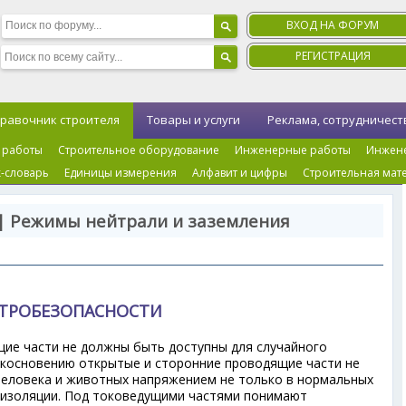
ВХОД НА ФОРУМ
РЕГИСТРАЦИЯ
равочник строителя
Товары и услуги
Реклама, сотрудничест
 работы
Строительное оборудование
Инженерные работы
Инжен
-словарь
Единицы измерения
Алфавит и цифры
Строительная мат
| Режимы нейтрали и заземления
ТРОБЕЗОПАСНОСТИ
ие части не должны быть доступны для случайного
икосновению открытые и сторонние проводящие части не
человека и животных напряжением не только в нормальных
 изоляции. Под токоведущими частями понимают