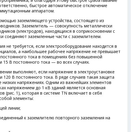
ктроприемника, и благодаря этому быстрое срабатывание
ответственно, быстрое автоматическое отключение
оммутационным аппаратом.
помощью заземляющего устройства, состоящего из
оводников. Заземлитель — совокупность металлически
дников (электродов), находящихся в соприкосновении с
и соединяют заземленные части с заземлителем.
ия не требуется, если электрооборудование находится в
нциалов, а наибольшее рабочее напряжение не превышает
В постоянного тока в помещениях без повышенной
и 15 В постоянного тока — во всех случаях.
вении выполняют, если напряжение в электроустановке
 120 В постоянного тока. В ряде случаев такая защита
 низких напряжениях. Одним из важнейших элементов
ках напряжением до 1 кВ зданий является основная
в (рис. 1), которая в системе TN включает в себя
собой элементы:
щей линии;
оединенный к заземлителю повторного заземления на