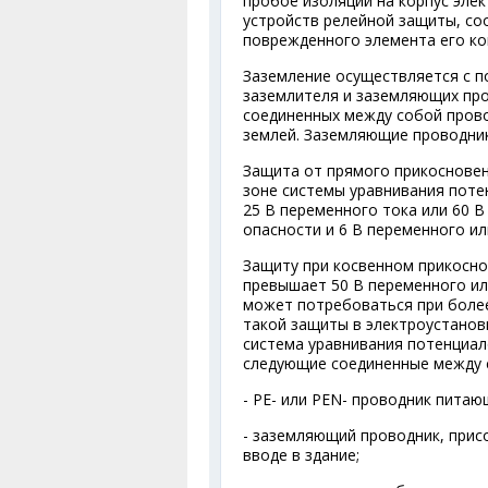
пробое изоляции на корпус эле
устройств релейной защиты, со
поврежденного элемента его к
Заземление осуществляется с 
заземлителя и заземляющих пр
соединенных между собой прово
землей. Заземляющие проводник
Защита от прямого прикосновен
зоне системы уравнивания поте
25 В переменного тока или 60 
опасности и 6 В переменного ил
Защиту при косвенном прикосно
превышает 50 В переменного или
может потребоваться при более
такой защиты в электроустанов
система уравнивания потенциало
следующие соединенные между 
- РЕ- или PEN- проводник питаю
- заземляющий проводник, прис
вводе в здание;