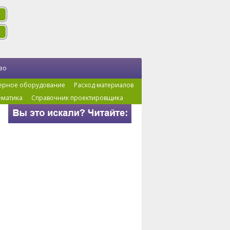
во
ерное оборудование
Расход материалов
ематика
Справочник проектировщика