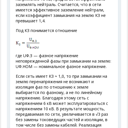
заземлять нейтраль. Считается, что в сети
имеется эффективное заземление нейтрали,
если коэффициент замыкания на землю К
З
не
превышает 1,4.
Под К
З
понимается отношение
где U
Ф.З
— фазное напряжение
неповрежденной фазы при замыкании на землю:
U
Ф.НОМ
— номинальное фазное напряжение.
Если сеть имеет К
З
≈ 1,0, то при замыкании на
землю перенапряжения не возникают и
изоляция фаз по отношению к земле
выбирается по фазному, а не по линейному
напряжению. Благодаря этому сеть с
напряжением 6 кВ может эксплуатироваться с
напряжением 10 кВ. В результате мощность,
передаваемая по сети, увеличивается в √3 раз
без замены токоведущих частей и изоляции, в
том числе без замены кабелей. Реализация