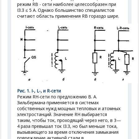
режим R
B
- сети наиболее целесообразен при
I
З.З
≤ 5 А. Однако большинство специалистов
считают область применения R
B
гораздо шире.
Рис. 1. I-, L-, и R-сети
Режим R
H
-сети по предложению В. А.
Зильбермана применяется в системах
собственных нужд мощных тепловых и атомных
электростанций. Значение R
H
выбирается
таким, чтобы ток, проходящий через него, в 3—
4 раза превышал ток I
З.З
, но был меньше тока,
вызывающего за время отключения замыкания
повреждение активной стали в