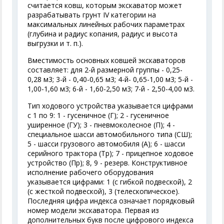
считается ковш, которым экскаватор может
разрабатывать грунт IV категории на
максимальных линейных рабочих параметрах
(глубина и радиус копания, радиус и высота
выгрузки и т. п.).
Вместимость основных ковшей экскаваторов
составляет: для 2-й размерной группы - 0,25-
0,28 м
3
; 3-й - 0,40-0,65 м
3
; 4-й- 0,65-1,00 м
3
; 5-й -
1,00-1,60 м
3
; 6-й - 1,60-2,50 м
3
; 7-й - 2,50-4,00 м
3
.
Тип ходового устройства указывается цифрами
с 1 по 9: 1 - гусеничное (Г); 2 - гусеничное
уширенное (ГУ); 3 - пневмоколесное (П); 4 -
специальное шасси автомобильного типа (СШ);
5 - шасси грузового автомобиля (А); 6 - шасси
серийного трактора (Тр); 7 - прицепное ходовое
устройство (Пр); 8, 9 - резерв. Конструктивное
исполнение рабочего оборудования
указывается цифрами: 1 (с гибкой подвеской), 2
(с жесткой подвеской), 3 (телескопическое).
Последняя цифра индекса означает порядковый
номер модели экскаватора. Первая из
дополнительных букв после цифрового индекса