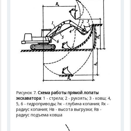
Рисунок 7.
Схема работы прямой лопаты
экскаватора
: 1 - стрела; 2 - рукоять; 3 - ковш; 4,
5, 6 - гидроприводы; h
к
- глубина копания; R
к
-
радиус копания; Н
в
- высота выгрузки; R
в
-
радиус подъема ковша