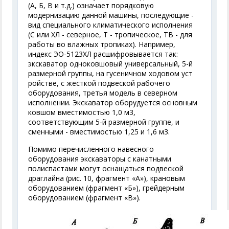
(А, Б, В и т.д.) означает порядковую
модернизацию данной машины, последующие -
вид специального климатического исполнения
(С или ХЛ - северное, Т - тропическое, ТВ - для
работы во влажных тропиках). Например,
индекс ЭО-5123ХЛ расшифровывается так:
экскаватор одноковшовый универсальный, 5-й
размерной группы, на гусеничном ходовом уст
ройстве, с жесткой подвеской рабочего
оборудования, третья модель в северном
исполнении. Экскаватор оборудуется основным
ковшом вместимостью 1,0 м
3
,
соответствующим 5-й размерной группе, и
сменными - вместимостью 1,25 и 1,6 м
3
.
Помимо перечисленного навесного
оборудования экскаваторы с канатными
полиспастами могут оснащаться подвеской
драглайна (рис. 10, фрагмент «А»), крановым
оборудованием (фрагмент «Б»), грейдерным
оборудованием (фрагмент «В»).