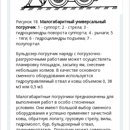
Рисунок 18.
Малогабаритный универсальный
погрузчик
: 1 - суппорт; 2 - стрела; 3 -
гидроцилиндры поворота суппорта; 4 - рычаги; 5
- тяги; 6 - гидроцилиндры подъема; 7 -
полупортал
Бульдозер-погрузчик наряду с погрузочно-
разгрузочными работами может осуществлять
планировку площадок, засыпку ям, снесение
небольших холмов. В качестве основного
сменного оборудования используется
гидроуправляемый отвал и ковш объемом 0, 38
м
3
или 0,5 м
3
.
Малогабаритные погрузчики предназначены для
выполнения работ в особо стесненных
условиях. Они имеют большой выбор сменного
оборудования и успешно применяют зачистной
ковш, обратную лопату, грузовую стрелу, вилы,
гидромолот, бур, бульдозерный отвал,
траншеекопатель. Погрузчик может совершить