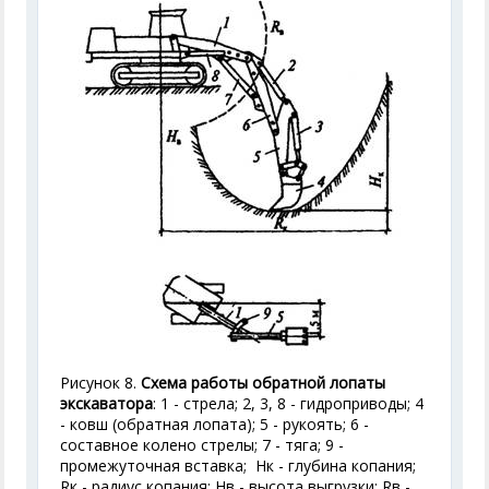
Рисунок 8.
Схема работы обратной лопаты
экскаватора
: 1 - стрела; 2, 3, 8 - гидроприводы; 4
- ковш (обратная лопата); 5 - рукоять; 6 -
составное колено стрелы; 7 - тяга; 9 -
промежуточная вставка; Н
к
- глубина копания;
R
к
- радиус копания; Н
в
- высота выгрузки; R
в
-