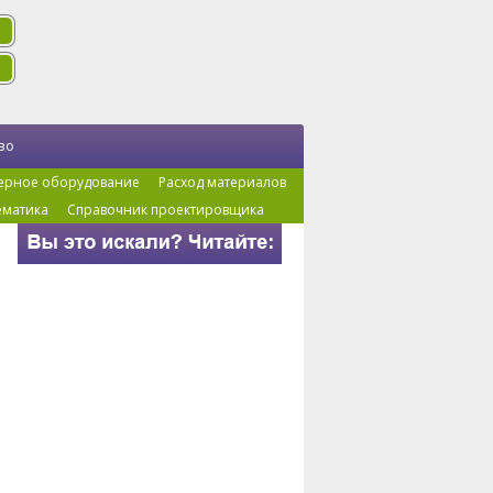
во
ерное оборудование
Расход материалов
ематика
Справочник проектировщика