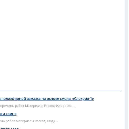
а полиэфирной замазке на основе смолы «Слокрил-1»
еречень работ Материалы Расход Футеровка ...
а и камня
нь работ Материалы Расход Кладк...