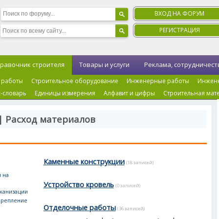
ВХОД НА ФОРУМ
РЕГИСТРАЦИЯ
равочник строителя
Товары и услуги
Реклама, сотрудничест
 работы
Строительное оборудование
Инженерные работы
Инжен
-словарь
Единицы измерения
Алфавит и цифры
Строительная мат
| Расход материалов
Каменные конструкции
(18 записей)
 на
|
Устройство кровель
(0 записей)
еханизации
крепление
Отделочные работы
(36 записей)