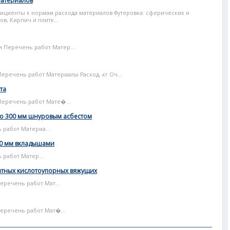
материалов
циенты к нормам расхода материалов Футеровка: сферических и
в, Кирпич и плитк...
и Перечень работ Матер...
Перечень работ Материалы Расход, кг Оч...
та
Перечень работ Мате�...
о 300 мм шнуровым асбестом
 работ Материа...
00 мм вкладышами
 работ Матер...
катных кислотоупорных вяжущих
еречень работ Мат...
Перечень работ Мат�...