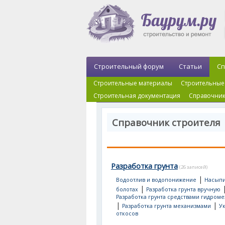
Строительный форум
Статьи
Сп
Строительные материалы
Строительные
Строительная документация
Справочник
Справочник строителя 
Разработка грунта
(26 записей)
|
Водоотлив и водопонижение
Насыпи
|
болотах
Разработка грунта вручную
Разработка грунта средствами гидром
|
|
Разработка грунта механизмами
У
откосов