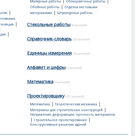
|
|
Малярные работы
Облицовочные работы
|
Обойные работы
Отделка листовыми
|
|
ытия
материалами
Штукатурные работы
нтовками,
|
Стекольные работы
золяция
(8 записей)
х
|
яция
Справочник-словарь
(28 записей)
Единицы измерения
(18 записей)
Алфавит и цифры
(2 записей)
Математика
(5 записей)
Проектировщику
(231 записей)
|
|
Математика
Теоретическая механика
|
Материалы для строительных конструкций
Напряжения, деформации, прочность материалов
|
|
Строительное проектирование
Конструктивные решения зданий