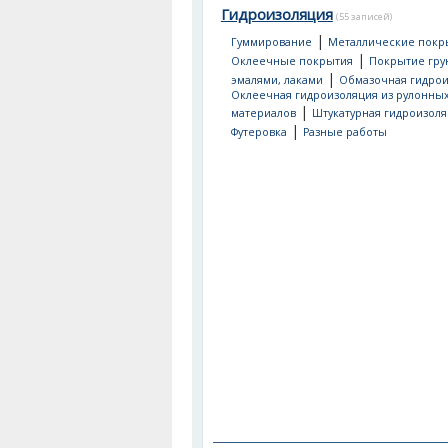
Гидроизоляция
(55 записей)
|
Гуммирование
Металлические покр
|
Оклеечные покрытия
Покрытие гру
|
эмалями, лаками
Обмазочная гидрои
Оклеечная гидроизоляция из рулонны
|
материалов
Штукатурная гидроизол
|
Футеровка
Разные работы