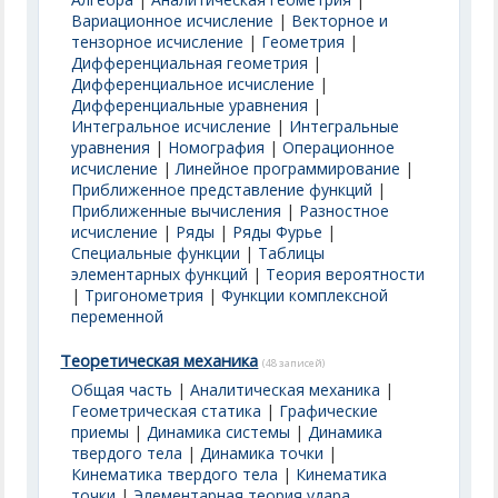
Вариационное исчисление
|
Векторное и
тензорное исчисление
|
Геометрия
|
Дифференциальная геометрия
|
Дифференциальное исчисление
|
Дифференциальные уравнения
|
Интегральное исчисление
|
Интегральные
уравнения
|
Номография
|
Операционное
исчисление
|
Линейное программирование
|
Приближенное представление функций
|
Приближенные вычисления
|
Разностное
исчисление
|
Ряды
|
Ряды Фурье
|
Специальные функции
|
Таблицы
элементарных функций
|
Теория вероятности
|
Тригонометрия
|
Функции комплексной
переменной
Теоретическая механика
(48 записей)
Общая часть
|
Аналитическая механика
|
Геометрическая статика
|
Графические
приемы
|
Динамика системы
|
Динамика
твердого тела
|
Динамика точки
|
Кинематика твердого тела
|
Кинематика
точки
|
Элементарная теория удара