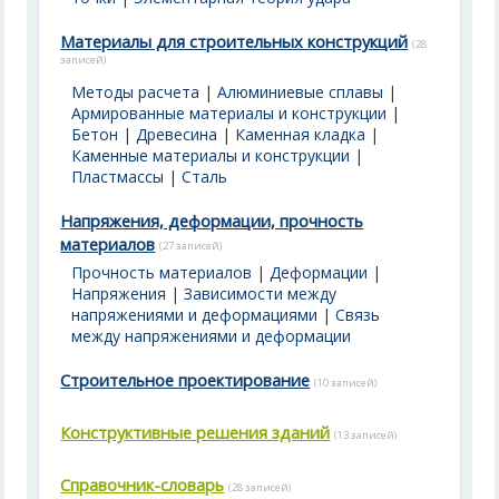
Материалы для строительных конструкций
(28
записей)
Методы расчета
|
Алюминиевые сплавы
|
Армированные материалы и конструкции
|
Бетон
|
Древесина
|
Каменная кладка
|
Каменные материалы и конструкции
|
Пластмассы
|
Cталь
Напряжения, деформации, прочность
материалов
(27 записей)
Прочность материалов
|
Деформации
|
Напряжения
|
Зависимости между
напряжениями и деформациями
|
Связь
между напряжениями и деформации
Строительное проектирование
(10 записей)
Конструктивные решения зданий
(13 записей)
Справочник-словарь
(28 записей)