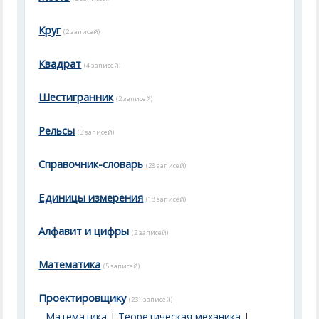
Круг
(2 записей)
Квадрат
(4 записей)
Шестигранник
(2 записей)
Рельсы
(3 записей)
Справочник-словарь
(28 записей)
Единицы измерения
(18 записей)
Алфавит и цифры
(2 записей)
Математика
(5 записей)
Проектировщику
(231 записей)
Математика
|
Теоретическая механика
|