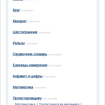
Круг
(2 записей)
Квадрат
(4 записей)
Шестигранник
(2 записей)
Рельсы
(3 записей)
Справочник-словарь
(28 записей)
Единицы измерения
(18 записей)
Алфавит и цифры
(2 записей)
Математика
(5 записей)
Проектировщику
(231 записей)
Математика
|
Теоретическая механика
|