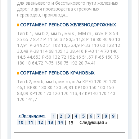
для звеньевого и бесстыкового пути железных
дорог и для производства стрелочных
переводов, производя...
СОРТАМЕНТ РЕЛЬСОВ ЖЕЛЕЗНОДОРОЖНЫХ
Тип b 1, мм b 2, мм h , мм s , ММ m , кг/м Р-8 54
25 65 7 8,42 P-11 56 32 80,5 11,8 P-18 80 40 90 10
17,91 Р-24 92 51 108 10,5 24,9 P-33 110 60 128 12
33,48 P-38 114 68 135 13 38,416 P-43 114 70 140
14,5 44,653 Р-50 132 72 152 16 51,67 P-65 150 75
180 18 64,72 Р-75 150 75 192 20 74,41
СОРТАМЕНТ РЕЛЬСОВ КРАНОВЫХ
Тип b2, мм b, мм h, мм m, кг/м КР70 120 70 120
46,1 КР80 130 80 130 59,81 КР100 150 100 150
83,09 КР120 170 120 170 113,47 КР140 170 140
170 141,7
« Предыдущая
1
|
2
|
3
|
4
|
5
|
6
|
7
|
8
|
9
|
10
|
11
|
12
|
13
|
14
|
Следующая »
15