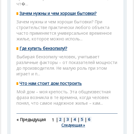
чт�...
Зачем нужны и чем хороши бытовки?
Зачем нужны и чем хороши бытовки? При
строительстве практически любого объекта
часто применяется универсальное временное
жилье, которое можно исполь...
Где купить бензопилу!?
Выбирая бензопилу человек, учитывает
различные факторы – от показателей мощности
до производителя. Не малую роль при этом
играет и п...
Что нам стоит дом построить
Мой дом – моя крепость. Эта общеизвестная
фраза возникла в те времена, когда человек
понял, что самое надежное жилье – кам...
« Предыдущая
|
2
|
3
|
4
|
5
|
6
1
Следующая »