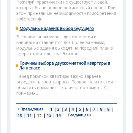
Пожалуй, практически не существует людей,
которых бы не волновал жилищный вопрос. При
этом при наличии необходимости приобретения
собственн�...
Модульные здания: выбор будущего
В современном мире, где технологии и
инновации становятся все более важными,
модульные здания выходят на передний план в
сфере строительства. Эти кон...
Причины выбора двухкомнатной квартиры в
Лангепасе
Перед покупкой квартиры важно заранее
определить свои запросы. Первое, на что стоит
обратить внимание – количество комнат. К
пример�...
« Предыдущая
1
|
2
|
3
|
4
|
5
|
6
|
7
|
8
|
9
|
10
|
11
|
|
13
|
14
Следующая »
12