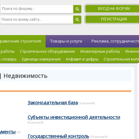
ВХОД НА ФОРУМ
РЕГИСТРАЦИЯ
равочник строителя
Товары и услуги
Реклама, сотрудничест
 работы
Строительное оборудование
Инженерные работы
Инжен
-словарь
Единицы измерения
Алфавит и цифры
Строительная мат
 | Недвижимость
Законодательная база
(5 записей)
Субъекты инвестиционной деятельности
(8 записей)
ументы
(14
Государственный контроль
(10 записей)