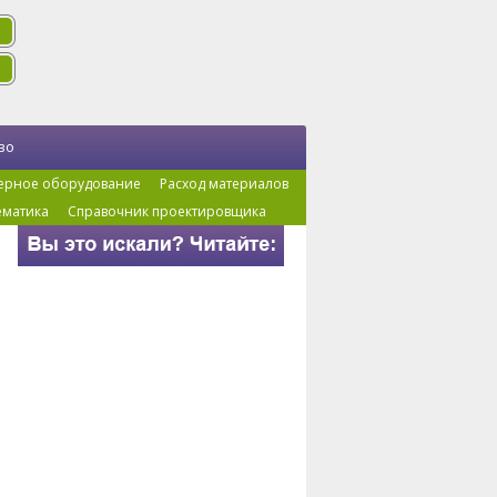
во
ерное оборудование
Расход материалов
ематика
Справочник проектировщика