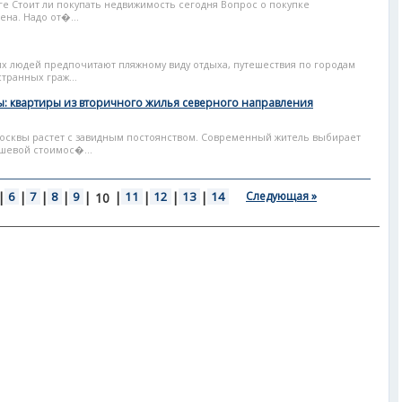
е Стоит ли покупать недвижимость сегодня Вопрос о покупке
на. Надо от�...
их людей предпочитают пляжному виду отдыха, путешествия по городам
транных граж...
: квартиры из вторичного жилья северного направления
осквы растет с завидным постоянством. Современный житель выбирает
шевой стоимос�...
|
6
|
7
|
8
|
9
|
|
11
|
12
|
13
|
14
Следующая »
10