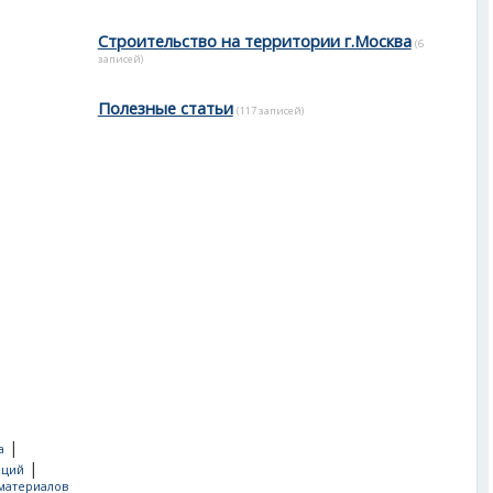
Строительство на территории г.Москва
(6
записей)
Полезные статьи
(117 записей)
|
а
|
кций
материалов