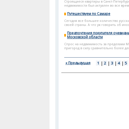
Строящиеся квартиры в Санкт-Петербург
недвижимости был актуален во все време
Путешествуем по Самаре
Сегодня все большее количество русск
своей страны. А что уж говорить об инос
Предпочтения покупателя очевидны
Московской области
Спрос на недвижимость за пределами М
пригород в силу сравнительно более де
« Предыдущая
1
|
2
|
3
|
4
|
5