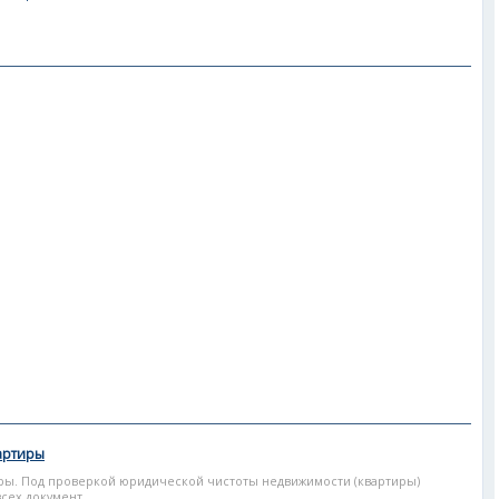
артиры
ры. Под проверкой юридической чистоты недвижимости (квартиры)
ех документ...