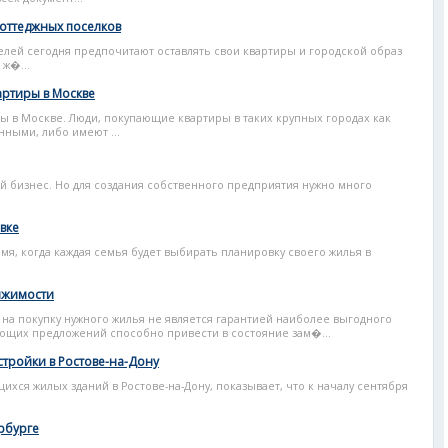
коттеджных поселков
елей сегодня предпочитают оставлять свои квартиры и городской образ
 ж�...
артиры в Москве
 в Москве. Люди, покупающие квартиры в таких крупных городах как
ными, либо имеют ...
й бизнес. Но для создания собственного предприятия нужно много
вке
мя, когда каждая семья будет выбирать планировку своего жилья в
ижимости
на покупку нужного жилья не является гарантией наиболее выгодного
щих предложений способно привести в состояние зам�...
стройки в Ростове-на-Дону
хся жилых зданий в Ростове-на-Дону, показывает, что к началу сентября
рбурге