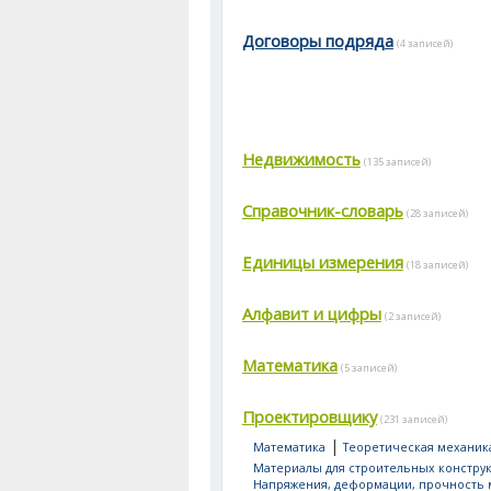
Договоры подряда
(4 записей)
Недвижимость
(135 записей)
Справочник-словарь
(28 записей)
Единицы измерения
(18 записей)
Алфавит и цифры
(2 записей)
Математика
(5 записей)
Проектировщику
(231 записей)
|
Математика
Теоретическая механик
Материалы для строительных констру
Напряжения, деформации, прочность 