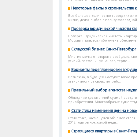
Некоторые факты о строительстве 
Все большее количество городских жит
жизни, делая выбор в пользу загородной
Проверка юридической чистоты кв
Поверка Юридической чистоты квартиры
Москва, являются либо очень обеспечен
Складской бизнес Санкт-Петербург
Многие мечтают открыть своё дело, сво
усилий, времени, финансов, терпе...
Варианты перепланировки в хруще
Возможно, в будущем наступит такое вре
зависимости от своих потреб...
Правильный выбор агентства недв
Обладание достаточной суммой средств 
приобретения. Многообразие существую
Статистика изменения цен на ново
Статистика, касающаяся объемов строящи
2012 года рынок жилой недв...
Строящиеся квартиры в Санкт-Пете