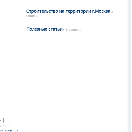
Строительство на территории г.Москва
(6
записей)
Полезные статьи
(117 записей)
|
а
|
кций
материалов