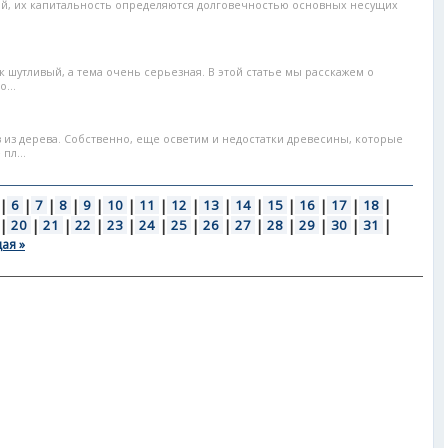
й, их капитальность определяются долговечностью основных несущих
к шутливый, а тема очень серьезная. В этой статье мы расскажем о
...
 из дерева. Собственно, еще осветим и недостатки древесины, которые
пл...
|
6
|
7
|
8
|
9
|
10
|
11
|
12
|
13
|
14
|
15
|
16
|
17
|
18
|
|
20
|
21
|
22
|
23
|
24
|
25
|
26
|
27
|
28
|
29
|
30
|
31
|
ая »