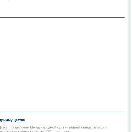
 приимущества
фикат, разработан Международной организацией стандартизации.
мы менеджмента качества. ISO представл...