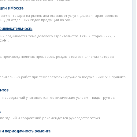
ции в Москве
вляет товары на рынок или оказывает услуги, должен гарантировать
. Для отдельных видов продукции на зак...
привлекательность
и поднимается тема долевого строительства. Есть и сторонники, и
Ст�...
ть производственных процессов, результатом выполнения которых
роительных работ при температурах наружного воздуха ниже 5°С принято
ентов
 и сооружений учитываются геофизические условия - виды грунтов,
ь
нта зданий и сооружений рекомендуется руководствоваться
ы и периодичность ремонта