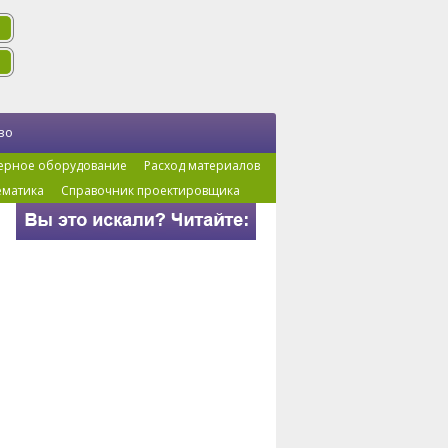
во
ерное оборудование
Расход материалов
ематика
Справочник проектировщика