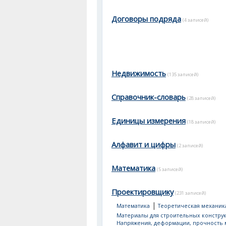
Договоры подряда
(4 записей)
Недвижимость
(135 записей)
Справочник-словарь
(28 записей)
Единицы измерения
(18 записей)
Алфавит и цифры
(2 записей)
Математика
(5 записей)
Проектировщику
(231 записей)
|
Математика
Теоретическая механик
Материалы для строительных констру
Напряжения, деформации, прочность 