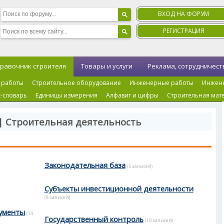
ВХОД НА ФОРУМ
РЕГИСТРАЦИЯ
равочник строителя
Товары и услуги
Реклама, сотрудничест
 работы
Строительное оборудование
Инженерные работы
Инжен
-словарь
Единицы измерения
Алфавит и цифры
Строительная мат
| Строительная деятельность
Законодательная база
(5 записей)
Субъекты инвестиционной деятельности
(8 записей)
ументы
(14
Государственный контроль
(10 записей)