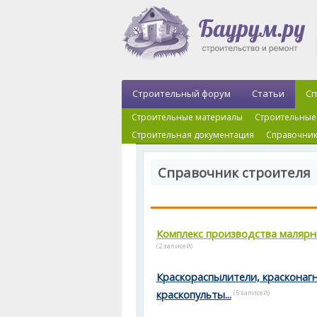
Строительный форум
Статьи
Сп
Строительные материалы
Строительные
Строительная документация
Справочник
Справочник строителя 
Комплекс производства маляр
(2 записей)
Краскораспылители, красконаг
краскопульты...
(5 записей)