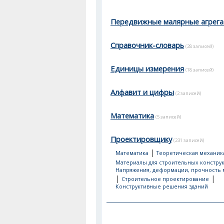
Передвижные малярные агрег
Справочник-словарь
(28 записей)
Единицы измерения
(18 записей)
Алфавит и цифры
(2 записей)
Математика
(5 записей)
Проектировщику
(231 записей)
|
Математика
Теоретическая механик
Материалы для строительных констру
Напряжения, деформации, прочность 
|
|
Строительное проектирование
Конструктивные решения зданий