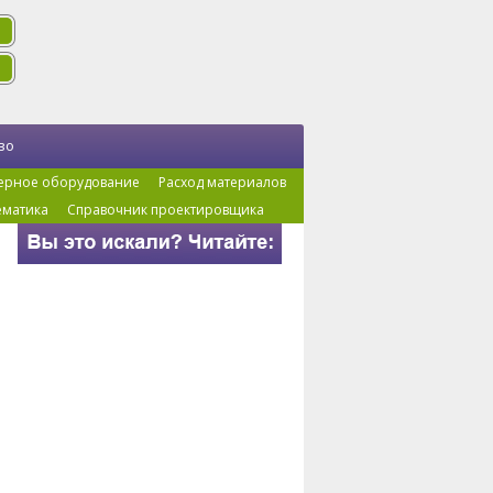
во
ерное оборудование
Расход материалов
ематика
Справочник проектировщика