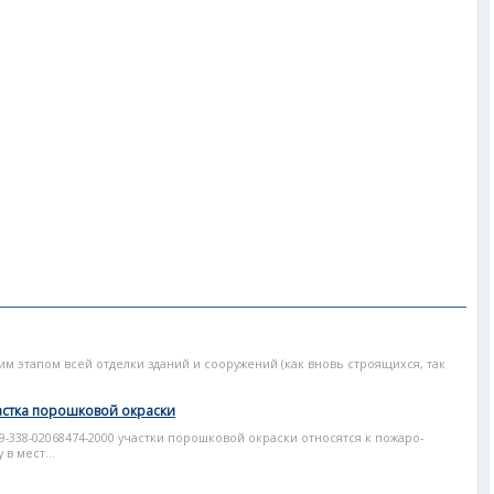
 этапом всей отделки зданий и сооружений (как вновь строящихся, так
стка порошковой окраски
2329-338-02068474-2000 участки порошковой окраски относятся к пожаро-
в мест...