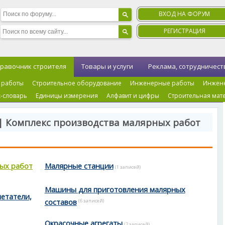
ВХОД НА ФОРУМ
РЕГИСТРАЦИЯ
равочник строителя
Товары и услуги
Реклама, сотрудничест
 работы
Строительное оборудование
Инженерные работы
Инжен
-словарь
Единицы измерения
Алфавит и цифры
Строительная мат
| Комплекс производства малярных работ
ных работ
Малярные станции
(1 записей)
Машины для приготовления малярных
нетатели,
составов
(6 записей)
Окрасочные агрегаты
(2 записей)