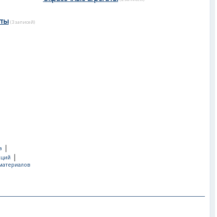
аты
(3 записей)
|
а
|
кций
материалов