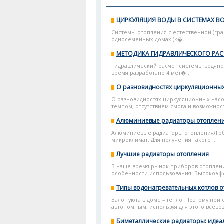
ЦИРКУЛЯЦИЯ ВОДЫ В СИСТЕМАХ 
Системы отопления с естественной (гр
односемейных домах (к�...
МЕТОДИКА ГИДРАВЛИЧЕСКОГО РА
Гидравлический расчет системы водяног
время разработано 4 мет�...
О разновидностях циркуляционных
О разновидностях циркуляционных насо
темпом, отсутствием смога и возможнос
Алюминиевые радиаторы отоплен
Алюминиевые радиаторы отопленияЛюбой
микроклимат. Для получения такого ...
Лучшие радиаторы отопления
В наше время рынок приборов отоплени
особенности использования. Высокоэф
Типы водонагревательных котлов 
Залог уюта в доме – тепло. Поэтому при
автономным, используя для этого всево
Биметаллические радиаторы: идеа