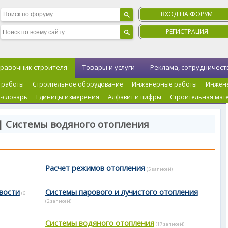
ВХОД НА ФОРУМ
РЕГИСТРАЦИЯ
равочник строителя
Товары и услуги
Реклама, сотрудничест
 работы
Строительное оборудование
Инженерные работы
Инжен
-словарь
Единицы измерения
Алфавит и цифры
Строительная мат
| Системы водяного отопления
Расчет режимов отопления
(5 записей)
вости
Системы парового и лучистого отопления
(6
(2 записей)
Системы водяного отопления
(17 записей)