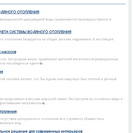
ВОДЯНОГО ОТОПЛЕНИЯ
авитационной) циркуляцией воды применяются преимущественно в
СЧЕТА СИСТЕМЫ ВОДЯНОГО ОТОПЛЕНИЯ
о отопления базируется на общих законах гидравлики. В настоящее
 насосов
сов. Загородная жизнь привлекает жителей мегаполисов размеренным
тью наслаждаться едине�...
ия
 человек желает, что бы в доме или квартире был теплый и уютный
я представлен в весьма широкой гамме. Рассмотрим их основные виды и
фективными нагреватель�...
отопления
 отсутствии центрального отопления все стремятся обзавестись
зможные мод...
льное решение для современных интерьеров