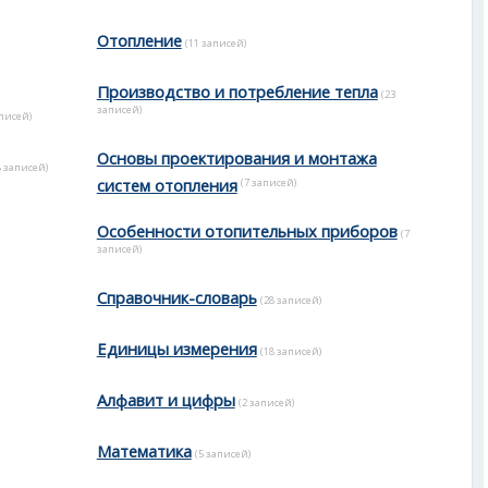
Отопление
(11 записей)
Производство и потребление тепла
(23
записей)
аписей)
Основы проектирования и монтажа
8 записей)
систем отопления
(7 записей)
Особенности отопительных приборов
(7
записей)
Справочник-словарь
(28 записей)
Единицы измерения
(18 записей)
Алфавит и цифры
(2 записей)
Математика
(5 записей)