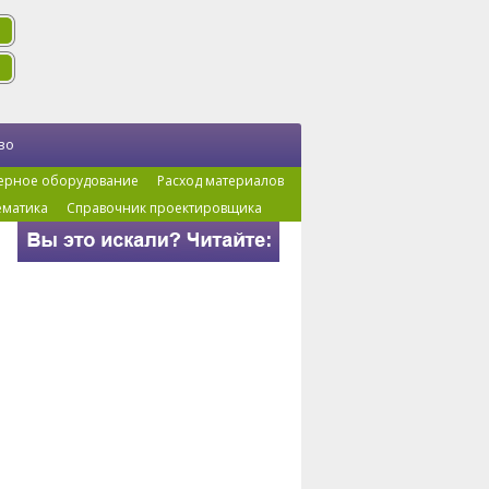
во
ерное оборудование
Расход материалов
ематика
Справочник проектировщика