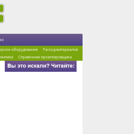
во
ерное оборудование
Расход материалов
ематика
Справочник проектировщика