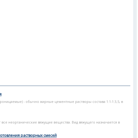
я
оницаемые) - обычно жирные цементные растворы состава 1:1-1:3,5, в
 все неорганические вяжущие вещества. Вид вяжущего назначается в
готовления растворных смесей