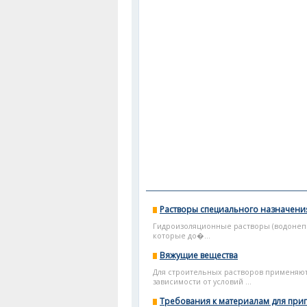
Растворы специального назначени
Гидроизоляционные растворы (водонепр
которые до�...
Вяжущие вещества
Для строительных растворов применяют
зависимости от условий ...
Требования к материалам для при