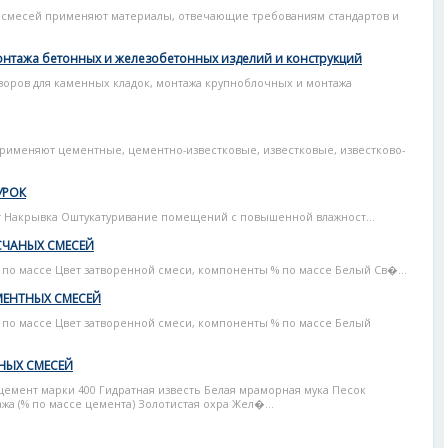
 смесей применяют материалы, отвечающие требованиям стандартов и
онтажа бетонных и железобетонных изделий и конструкций
воров для каменных кладок, монтажа крупноблочных и монтажа
именяют цементные, цементно-известковые, известковые, известково-
УРОК
т Накрывка Оштукатуривание помещений с повышенной влажност...
СЧАНЫХ СМЕСЕЙ
по массе Цвет затворенной смеси, компоненты % по массе Белый Св�...
МЕНТНЫХ СМЕСЕЙ
 по массе Цвет затворенной смеси, компоненты % по массе Белый
НЫХ СМЕСЕЙ
цемент марки 400 Гидратная известь Белая мраморная мука Песок
а (% по массе цемента) Золотистая охра Жел�...