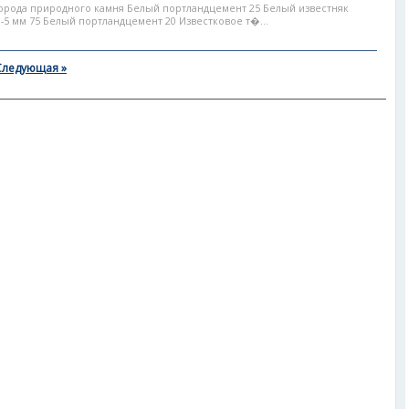
орода природного камня Белый портландцемент 25 Белый известняк
-5 мм 75 Белый портландцемент 20 Известковое т�...
Следующая »