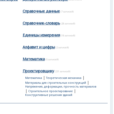
Справочные данные
(7 записей)
Справочник-словарь
(28 записей)
Единицы измерения
(18 записей)
Алфавит и цифры
(2 записей)
Математика
(5 записей)
Проектировщику
(231 записей)
|
|
Математика
Теоретическая механика
|
Материалы для строительных конструкций
Напряжения, деформации, прочность материалов
|
|
Строительное проектирование
Конструктивные решения зданий