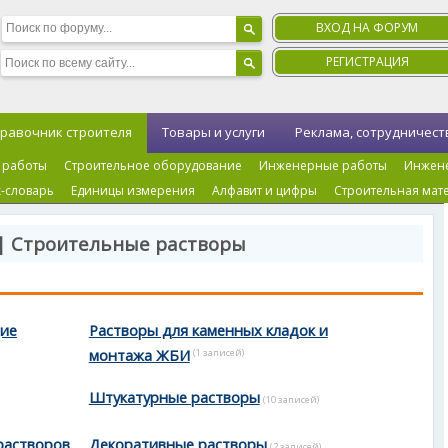
ВХОД НА ФОРУМ
РЕГИСТРАЦИЯ
равочник строителя
Товары и услуги
Реклама, сотрудничест
 работы
Строительное оборудование
Инженерные работы
Инжен
-словарь
Единицы измерения
Алфавит и цифры
Строительная мат
| Строительные растворы
щие
Растворы для каменных кладок и
монтажа ЖБИ
(1 записей)
Штукатурные растворы
(10 записей)
растворов
Декоративные растворы
(2 записей)