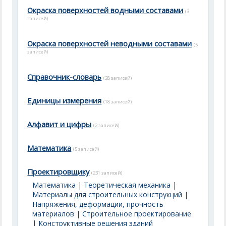
Окраска поверхностей водными составами
(3
записей)
Окраска поверхностей неводными составами
(5
записей)
Справочник-словарь
(28 записей)
Единицы измерения
(18 записей)
Алфавит и цифры
(2 записей)
Математика
(5 записей)
Проектировщику
(231 записей)
Математика
|
Теоретическая механика
|
Материалы для строительных конструкций
|
Напряжения, деформации, прочность
материалов
|
Строительное проектирование
|
Конструктивные решения зданий