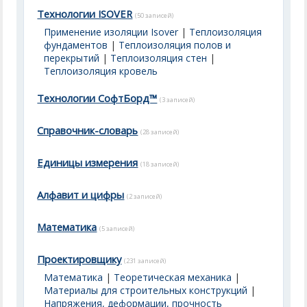
Технологии ISOVER
(50 записей)
Применение изоляции Isover
|
Теплоизоляция
фундаментов
|
Теплоизоляция полов и
перекрытий
|
Теплоизоляция стен
|
Теплоизоляция кровель
Технологии СофтБорд™
(3 записей)
Справочник-словарь
(28 записей)
Единицы измерения
(18 записей)
Алфавит и цифры
(2 записей)
Математика
(5 записей)
Проектировщику
(231 записей)
Математика
|
Теоретическая механика
|
Материалы для строительных конструкций
|
Напряжения, деформации, прочность