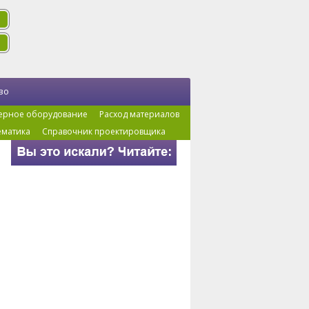
во
ерное оборудование
Расход материалов
ематика
Справочник проектировщика