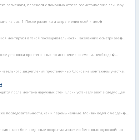
ажа размечают, перенося с помощью отвеса геометрические оси нару...
ано на рис. 1. После разметки и закрепления осей и мес�...
зкой монтируют в такой последовательности. Такелажник осматривае�...
осле установки простеночных по истечении времени, необходи�...
чательного закрепления простеночных блоков на монтажном участке.
Н
дится после монтажа наружных стен. Блоки устанавливают в следующем
 же последовательности, как и перемычечные. Монтаж ведут с чердач�...
 применяют бесчердачные покрытия из железобетонных однослойных