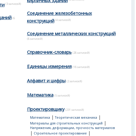
ти
(3 записей)
Соединение железобетонных
даний
(6
конструкций
(4 записей)
Соединение металлических конструкций
(8 записей)
Справочник-словарь
(28 записей)
Единицы измерения
(18 записей)
Алфавит и цифры
(2 записей)
Математика
(5 записей)
Проектировщику
(231 записей)
|
|
Математика
Теоретическая механика
|
Материалы для строительных конструкций
Напряжения, деформации, прочность материалов
|
|
Строительное проектирование