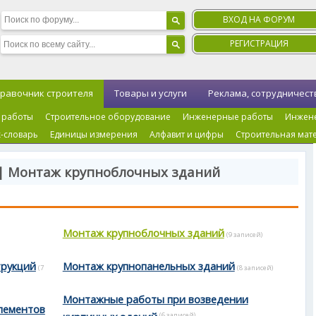
ВХОД НА ФОРУМ
РЕГИСТРАЦИЯ
равочник строителя
Товары и услуги
Реклама, сотрудничест
 работы
Строительное оборудование
Инженерные работы
Инжен
-словарь
Единицы измерения
Алфавит и цифры
Строительная мат
 | Монтаж крупноблочных зданий
Монтаж крупноблочных зданий
(9 записей)
трукций
Монтаж крупнопанельных зданий
(7
(8 записей)
Монтажные работы при возведении
лементов
кирпичных зданий
(6 записей)