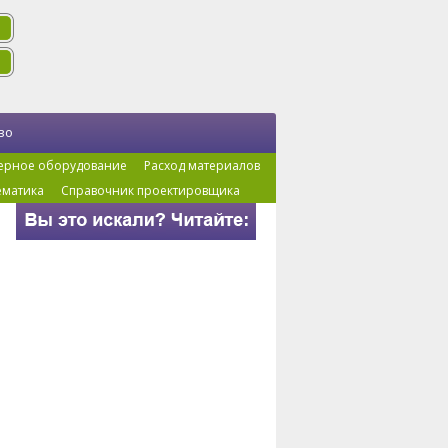
во
ерное оборудование
Расход материалов
ематика
Справочник проектировщика