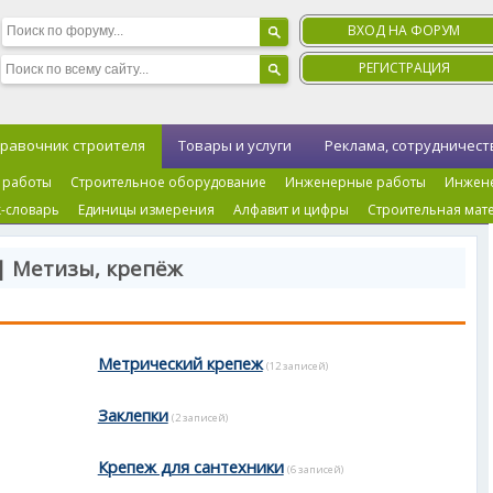
ВХОД НА ФОРУМ
РЕГИСТРАЦИЯ
равочник строителя
Товары и услуги
Реклама, сотрудничест
 работы
Строительное оборудование
Инженерные работы
Инжен
-словарь
Единицы измерения
Алфавит и цифры
Строительная мат
| Метизы, крепёж
Метрический крепеж
(12 записей)
Заклепки
(2 записей)
Крепеж для сантехники
(6 записей)