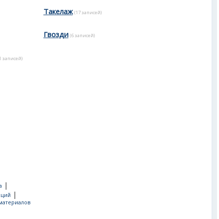
Такелаж
(17 записей)
Гвозди
(6 записей)
1 записей)
|
а
|
кций
материалов