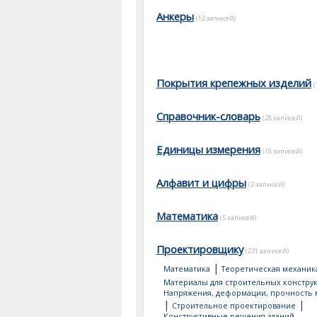
Анкеры
(12 записей)
Покрытия крепежных изделий
(
Справочник-словарь
(28 записей)
Единицы измерения
(18 записей)
Алфавит и цифры
(2 записей)
Математика
(5 записей)
Проектировщику
(231 записей)
|
Математика
Теоретическая механик
Материалы для строительных констру
Напряжения, деформации, прочность 
|
|
Строительное проектирование
Конструктивные решения зданий