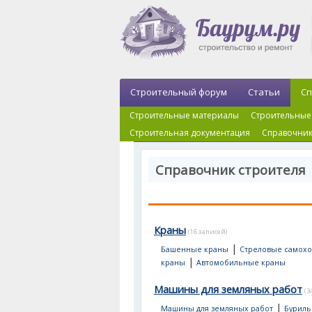
Строительный форум
Статьи
Сп
Строительные материалы
Строительные
Строительная документация
Справочник
Справочник строителя
Краны
(16 записей)
|
Башенные краны
Стреловые самох
|
краны
Автомобильные краны
Машины для земляных работ
(3
|
Машины для земляных работ
Буриль