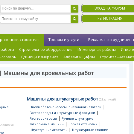
ВХОД НА ФОРУМ
РЕГИСТРАЦИЯ
равочник строителя
Товары и услуги
Реклама, сотрудничест
 работы
Строительное оборудование
Инженерные работы
Инжен
-словарь
Единицы измерения
Алфавит и цифры
Строительная мат
 | Машины для кровельных работ
Машины для штукатурных работ
(23 записей)
|
одные
Пневмобетононасосы, пневмонагнетатели
|
Раствороводы и штукатурные форсунки
|
Растворонасосы
Ручные штукатурно-
|
|
затирочные машины
Торкет установки
4 записей)
|
Штукатурные агрегаты
Штукатурные станции
но-