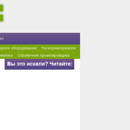
во
ерное оборудование
Расход материалов
ематика
Справочник проектировщика