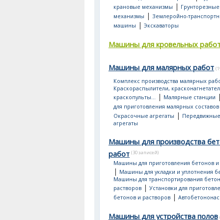
|
крановые механизмы
Грунторезные
|
механизмы
Землеройно-транспорт
|
машины
Экскаваторы
Машины для кровельных рабо
Машины для малярных работ
(
Комплекс производства малярных раб
Краскораспылители, красконагнетател
|
краскопульты...
Малярные станции
для приготовления малярных составов
|
Окрасочные агрегаты
Передвижные
агрегаты
Машины для производства бе
работ
(30 записей)
Машины для приготовления бетонов и
|
Машины для укладки и уплотнения б
Машины для транспортирования бетон
|
растворов
Установки для приготовл
|
бетонов и растворов
Автобетонона
Машины для устройства полов