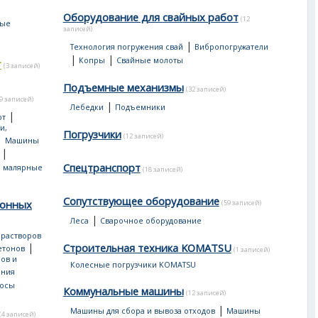
Оборудование для свайных работ
(12
ные
записей)
|
Технология погружения свай
Вибропогружатели
|
|
Копры
Свайные молоты
т
(3 записей)
Подъемные механизмы
(32 записей)
19 записей)
|
Лебедки
Подъемники
|
от
и,
Погрузчики
(12 записей)
|
Машины
|
Спецтранспорт
 малярные
(18 записей)
Сопутствующее оборудование
тонных
(59 записей)
|
Леса
Сварочное оборудование
 растворов
|
Строительная техника KOMATSU
етонов
(1 записей)
ов и
Колесные погрузчики KOMATSU
ения
сосы
Коммунальные машины
(12 записей)
|
Машины для сбора и вывоза отходов
Машины
(4 записей)