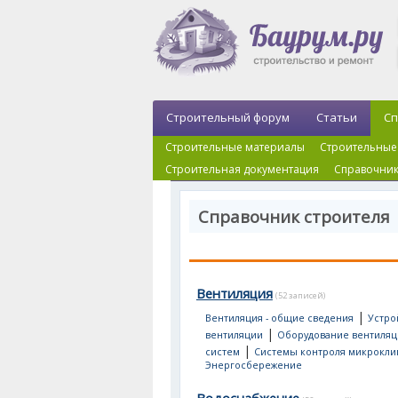
Строительный форум
Статьи
Сп
Строительные материалы
Строительные
Строительная документация
Справочник
Справочник строителя
Вентиляция
(52 записей)
|
Вентиляция - общие сведения
Устро
|
вентиляции
Оборудование вентиля
|
систем
Системы контроля микрокли
Энергосбережение