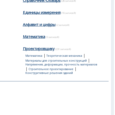
Справочник-словарь
(28 записей)
Единицы измерения
(18 записей)
Алфавит и цифры
(2 записей)
Математика
(5 записей)
Проектировщику
(231 записей)
|
|
Математика
Теоретическая механика
|
Материалы для строительных конструкций
Напряжения, деформации, прочность материалов
|
|
Строительное проектирование
Конструктивные решения зданий