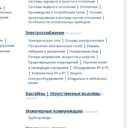
|
Системы парового и лучистого отопления
|
|
|
Системы водяного отопления
Отопление
и
|
еленных
Производство и потребление тепла
Основы
|
жения
проектирования и монтажа систем отопления
Особенности отопительных приборов
Электроснабжение
(86 записей)
|
|
|
мы
Электрические сети
Основы электротехники
|
утренняя
Построение электрических сетей
Режимы
|
|
ужения
нейтрали и заземления
Нормативная база
|
Потери напряжения, мощности и энергии
|
Предотвращение повреждений
Переключения
|
и ликвидация перерывов
Оборудование РП и ТП
|
|
Комплектные РУ и ТП
Защита
|
электрооборудования
Воздушные и кабельные
линии
Бассейны | Искусственные водоёмы
(8
записей)
Инженерные коммуникации
(3 записей)
Трубопроводы