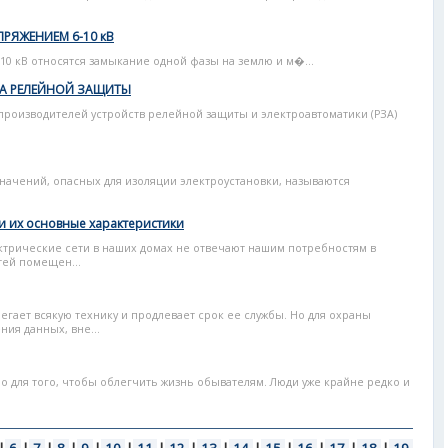
РЯЖЕНИЕМ 6-10 кВ
10 кВ относятся замыкание одной фазы на землю и м�...
А РЕЛЕЙНОЙ ЗАЩИТЫ
роизводителей устройств релейной защиты и электроавтоматики (РЗА)
ачений, опасных для изоляции электроустановки, называются
и их основные характеристики
лектрические сети в наших домах не отвечают нашим потребностям в
тей помещен...
гает всякую технику и продлевает срок ее службы. Но для охраны
ия данных, вне...
 для того, чтобы облегчить жизнь обывателям. Люди уже крайне редко и