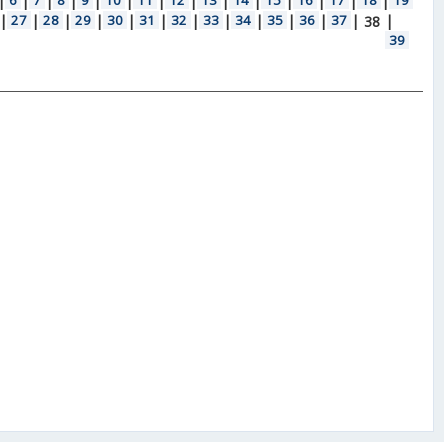
|
6
|
7
|
8
|
9
|
10
|
11
|
12
|
13
|
14
|
15
|
16
|
17
|
18
|
19
|
27
|
28
|
29
|
30
|
31
|
32
|
33
|
34
|
35
|
36
|
37
|
|
38
39