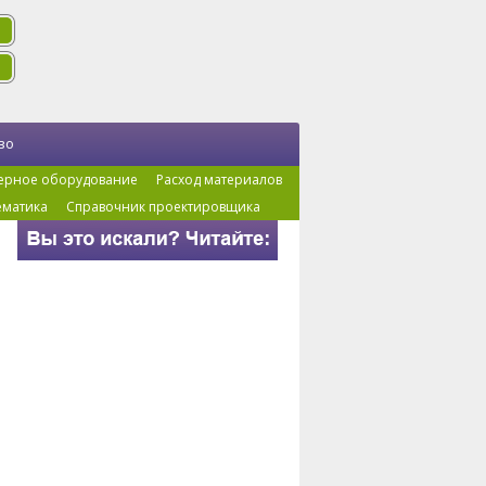
во
ерное оборудование
Расход материалов
ематика
Справочник проектировщика