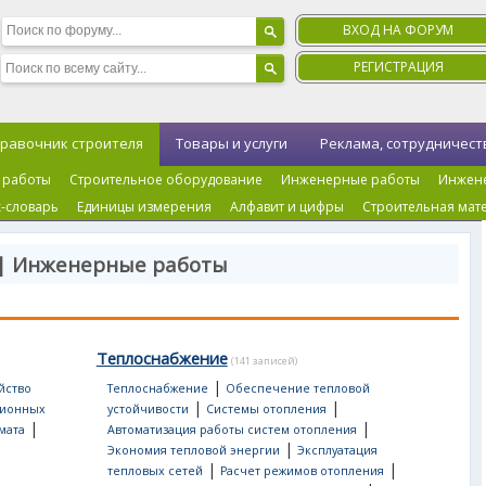
ВХОД НА ФОРУМ
РЕГИСТРАЦИЯ
равочник строителя
Товары и услуги
Реклама, сотрудничест
 работы
Строительное оборудование
Инженерные работы
Инжен
-словарь
Единицы измерения
Алфавит и цифры
Строительная мат
 | Инженерные работы
Теплоснабжение
(141 записей)
|
йство
Теплоснабжение
Обеспечение тепловой
|
|
ционных
устойчивости
Системы отопления
|
|
мата
Автоматизация работы систем отопления
|
Экономия тепловой энергии
Эксплуатация
|
|
тепловых сетей
Расчет режимов отопления