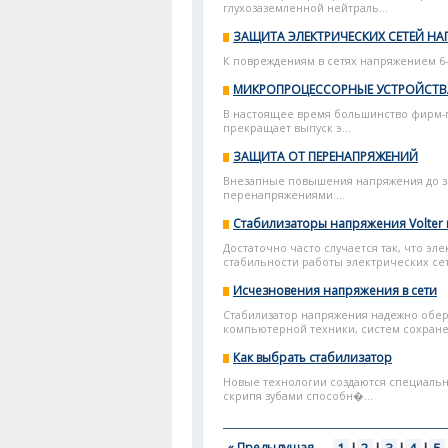
глухозаземленной нейтраль...
ЗАЩИТА ЭЛЕКТРИЧЕСКИХ СЕТЕЙ НАП
К повреждениям в сетях напряжением 6-
МИКРОПРОЦЕССОРНЫЕ УСТРОЙСТВ
В настоящее время большинство фирм-п
прекращает выпуск э...
ЗАЩИТА ОТ ПЕРЕНАПРЯЖЕНИЙ
Внезапные повышения напряжения до зн
перенапряжениями....
Стабилизаторы напряжения Volter 
Достаточно часто случается так, что э
стабильности работы электрических се
Исчезновения напряжения в сети
Стабилизатор напряжения надежно обере
компьютерной техники, систем сохранен
Как выбрать стабилизатор
Новые технологии создаются специально
скрипя зубами способн�...
« Предыдущая