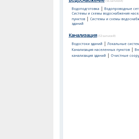
Водоснабжение
(56 записей)
|
Водоподготовка
Водопроводные сет
Системы и схемы водоснабжения нас
|
пунктов
Системы и схемы водоснаб
зданий
Канализация
(53 записей)
|
Водостоки зданий
Локальные систе
|
Канализация населенных пунктов
Вн
|
канализация зданий
Очистные соор