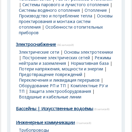
|
Системы парового и лучистого отопления
|
Системы водяного отопления
|
Отопление
|
Производство и потребление тепла
|
Основы
проектирования и монтажа систем
отопления
|
Особенности отопительных
приборов
Электроснабжение
(86 записей)
Электрические сети
|
Основы электротехники
|
Построение электрических сетей
|
Режимы
нейтрали и заземления
|
Нормативная база
|
Потери напряжения, мощности и энергии
|
Предотвращение повреждений
|
Переключения и ликвидация перерывов
|
Оборудование РП и ТП
|
Комплектные РУ и
ТП
|
Защита электрооборудования
|
Воздушные и кабельные линии
Бассейны | Искусственные водоёмы
(8 записей)
Инженерные коммуникации
(3 записей)
Трубопроводы