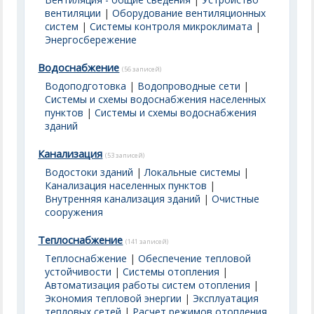
вентиляции
|
Оборудование вентиляционных
систем
|
Системы контроля микроклимата
|
Энергосбережение
Водоснабжение
(56 записей)
Водоподготовка
|
Водопроводные сети
|
Системы и схемы водоснабжения населенных
пунктов
|
Системы и схемы водоснабжения
зданий
Канализация
(53 записей)
Водостоки зданий
|
Локальные системы
|
Канализация населенных пунктов
|
Внутренняя канализация зданий
|
Очистные
сооружения
Теплоснабжение
(141 записей)
Теплоснабжение
|
Обеспечение тепловой
устойчивости
|
Системы отопления
|
Автоматизация работы систем отопления
|
Экономия тепловой энергии
|
Эксплуатация
тепловых сетей
|
Расчет режимов отопления