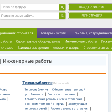
ВХОД НА ФОРУМ
РЕГИСТРАЦИЯ
равочник строителя
Товары и услуги
Реклама, сотрудничест
 работы
Строительное оборудование
Инженерные работы
Инжен
-словарь
Единицы измерения
Алфавит и цифры
Строительная мат
 | Инженерные работы
Теплоснабжение
(141 записей)
|
йство
Теплоснабжение
Обеспечение тепловой
|
|
ционных
устойчивости
Системы отопления
|
|
мата
Автоматизация работы систем отопления
|
Экономия тепловой энергии
Эксплуатация
|
|
тепловых сетей
Расчет режимов отопления