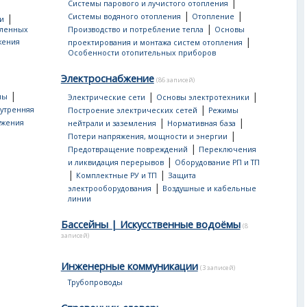
|
Системы парового и лучистого отопления
|
|
|
Системы водяного отопления
Отопление
и
|
еленных
Производство и потребление тепла
Основы
|
жения
проектирования и монтажа систем отопления
Особенности отопительных приборов
Электроснабжение
(86 записей)
|
|
|
мы
Электрические сети
Основы электротехники
|
утренняя
Построение электрических сетей
Режимы
|
|
ужения
нейтрали и заземления
Нормативная база
|
Потери напряжения, мощности и энергии
|
Предотвращение повреждений
Переключения
|
и ликвидация перерывов
Оборудование РП и ТП
|
|
Комплектные РУ и ТП
Защита
|
электрооборудования
Воздушные и кабельные
линии
Бассейны | Искусственные водоёмы
(8
записей)
Инженерные коммуникации
(3 записей)
Трубопроводы