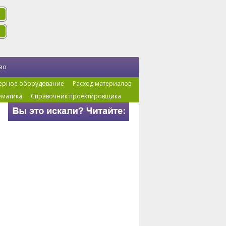
во
ерное оборудование
Расход материалов
ематика
Справочник проектировщика