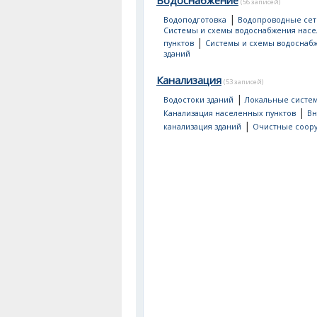
Водоснабжение
(56 записей)
|
Водоподготовка
Водопроводные сет
Системы и схемы водоснабжения нас
|
пунктов
Системы и схемы водоснаб
зданий
Канализация
(53 записей)
|
Водостоки зданий
Локальные систе
|
Канализация населенных пунктов
Вн
|
канализация зданий
Очистные соор