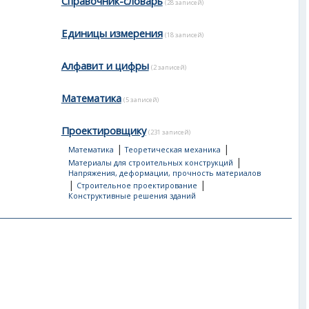
Справочник-словарь
(28 записей)
Единицы измерения
(18 записей)
Алфавит и цифры
(2 записей)
Математика
(5 записей)
Проектировщику
(231 записей)
|
|
Математика
Теоретическая механика
|
Материалы для строительных конструкций
Напряжения, деформации, прочность материалов
|
|
Строительное проектирование
Конструктивные решения зданий