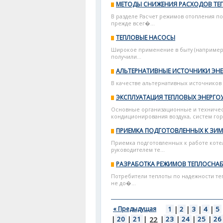
МЕТОДЫ СНИЖЕНИЯ РАСХОДОВ ТЕ
В разделе Расчет режимов отопления по
прежде всег�...
ТЕПЛОВЫЕ НАСОСЫ
Широкое применение в быту (например,
получили...
АЛЬТЕРНАТИВНЫЕ ИСТОЧНИКИ ЭН
В качестве альтернативных источников 
ЭКСПЛУАТАЦИЯ ТЕПЛОВЫХ ЭНЕРГО
Основные организационные и техническ
кондиционирования воздуха, систем гор
ПРИЕМКА ПОДГОТОВЛЕННЫХ К ЗИМ
Приемка подготовленных к работе коте
руководителем те...
РАЗРАБОТКА РЕЖИМОВ ТЕПЛОСНА
Потребители теплоты по надежности теп
не до�...
« Предыдущая
1
|
2
|
3
|
4
|
5
|
20
|
21
|
|
23
|
24
|
25
|
26
22