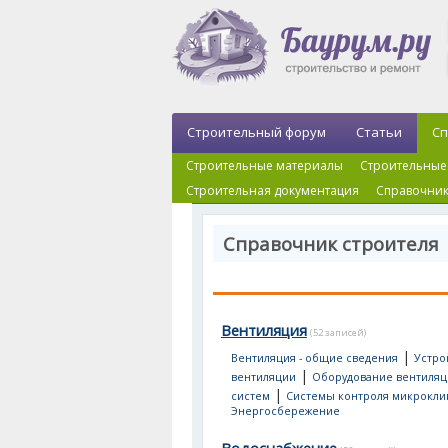
Строительный форум
Статьи
Сп
Строительные материалы
Строительные
Строительная документация
Справочник
Справочник строителя
Вентиляция
(52 записей)
|
Вентиляция - общие сведения
Устро
|
вентиляции
Оборудование вентиля
|
систем
Системы контроля микрокли
Энергосбережение