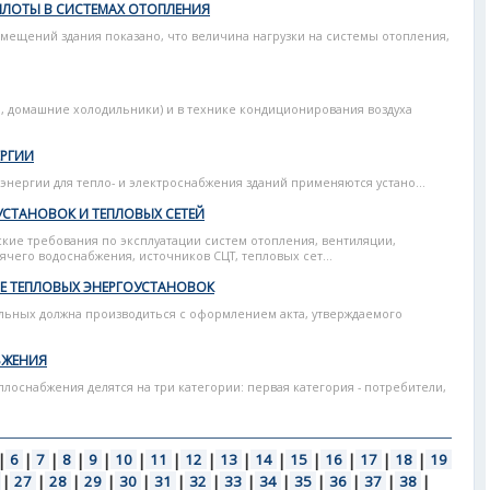
ПЛОТЫ В СИСТЕМАХ ОТОПЛЕНИЯ
мещений здания показано, что величина нагрузки на системы отопления,
 домашние холодильники) и в технике кондиционирования воздуха
ЕРГИИ
энергии для тепло- и электроснабжения зданий применяются устано...
УСТАНОВОК И ТЕПЛОВЫХ СЕТЕЙ
ие требования по эксплуатации систем отопления, вентиляции,
ячего водоснабжения, источников СЦТ, тепловых сет...
Е ТЕПЛОВЫХ ЭНЕРГОУСТАНОВОК
льных должна производиться с оформлением акта, утверждаемого
БЖЕНИЯ
лоснабжения делятся на три категории: первая категория - потребители,
|
6
|
7
|
8
|
9
|
10
|
11
|
12
|
13
|
14
|
15
|
16
|
17
|
18
|
19
|
27
|
28
|
29
|
30
|
31
|
32
|
33
|
34
|
35
|
36
|
37
|
38
|