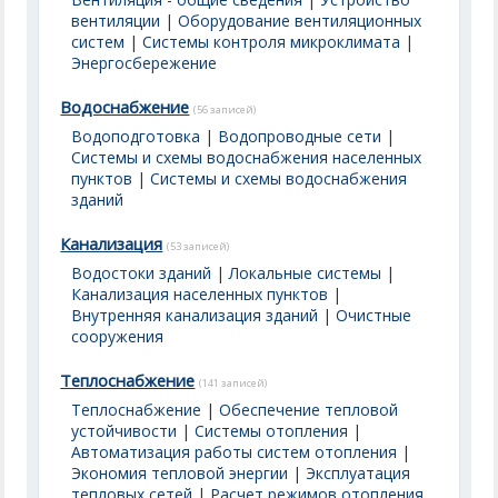
вентиляции
|
Оборудование вентиляционных
систем
|
Системы контроля микроклимата
|
Энергосбережение
Водоснабжение
(56 записей)
Водоподготовка
|
Водопроводные сети
|
Системы и схемы водоснабжения населенных
пунктов
|
Системы и схемы водоснабжения
зданий
Канализация
(53 записей)
Водостоки зданий
|
Локальные системы
|
Канализация населенных пунктов
|
Внутренняя канализация зданий
|
Очистные
сооружения
Теплоснабжение
(141 записей)
Теплоснабжение
|
Обеспечение тепловой
устойчивости
|
Системы отопления
|
Автоматизация работы систем отопления
|
Экономия тепловой энергии
|
Эксплуатация
тепловых сетей
|
Расчет режимов отопления