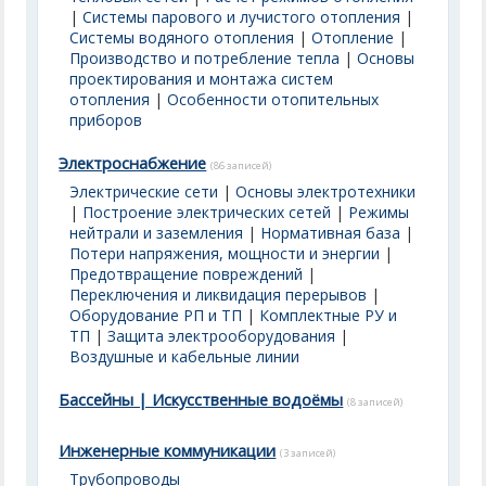
|
Системы парового и лучистого отопления
|
Системы водяного отопления
|
Отопление
|
Производство и потребление тепла
|
Основы
проектирования и монтажа систем
отопления
|
Особенности отопительных
приборов
Электроснабжение
(86 записей)
Электрические сети
|
Основы электротехники
|
Построение электрических сетей
|
Режимы
нейтрали и заземления
|
Нормативная база
|
Потери напряжения, мощности и энергии
|
Предотвращение повреждений
|
Переключения и ликвидация перерывов
|
Оборудование РП и ТП
|
Комплектные РУ и
ТП
|
Защита электрооборудования
|
Воздушные и кабельные линии
Бассейны | Искусственные водоёмы
(8 записей)
Инженерные коммуникации
(3 записей)
Трубопроводы