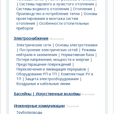
|
Системы парового и лучистого отопления
|
Системы водяного отопления
|
Отопление
|
Производство и потребление тепла
|
Основы
проектирования и монтажа систем
отопления
|
Особенности отопительных
приборов
Электроснабжение
(86 записей)
Электрические сети
|
Основы электротехники
|
Построение электрических сетей
|
Режимы
нейтрали и заземления
|
Нормативная база
|
Потери напряжения, мощности и энергии
|
Предотвращение повреждений
|
Переключения и ликвидация перерывов
|
Оборудование РП и ТП
|
Комплектные РУ и
ТП
|
Защита электрооборудования
|
Воздушные и кабельные линии
Бассейны | Искусственные водоёмы
(8 записей)
Инженерные коммуникации
(3 записей)
Трубопроводы