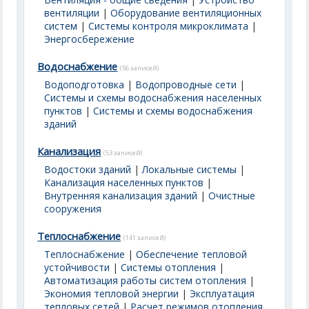
вентиляции
|
Оборудование вентиляционных
систем
|
Системы контроля микроклимата
|
Энергосбережение
Водоснабжение
(56 записей)
Водоподготовка
|
Водопроводные сети
|
Системы и схемы водоснабжения населенных
пунктов
|
Системы и схемы водоснабжения
зданий
Канализация
(53 записей)
Водостоки зданий
|
Локальные системы
|
Канализация населенных пунктов
|
Внутренняя канализация зданий
|
Очистные
сооружения
Теплоснабжение
(141 записей)
Теплоснабжение
|
Обеспечение тепловой
устойчивости
|
Системы отопления
|
Автоматизация работы систем отопления
|
Экономия тепловой энергии
|
Эксплуатация
тепловых сетей
|
Расчет режимов отопления