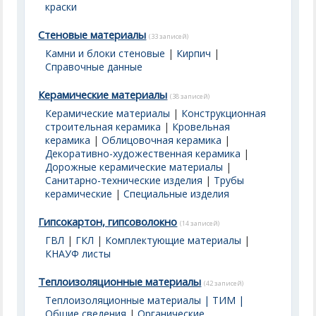
краски
Стеновые материалы
(33 записей)
Камни и блоки стеновые
|
Кирпич
|
Справочные данные
Керамические материалы
(38 записей)
Керамические материалы
|
Конструкционная
строительная керамика
|
Кровельная
керамика
|
Облицовочная керамика
|
Декоративно-художественная керамика
|
Дорожные керамические материалы
|
Санитарно-технические изделия
|
Трубы
керамические
|
Специальные изделия
Гипсокартон, гипсоволокно
(14 записей)
ГВЛ
|
ГКЛ
|
Комплектующие материалы
|
КНАУФ листы
Теплоизоляционные материалы
(42 записей)
Теплоизоляционные материалы | ТИМ |
Общие сведения
|
Органические