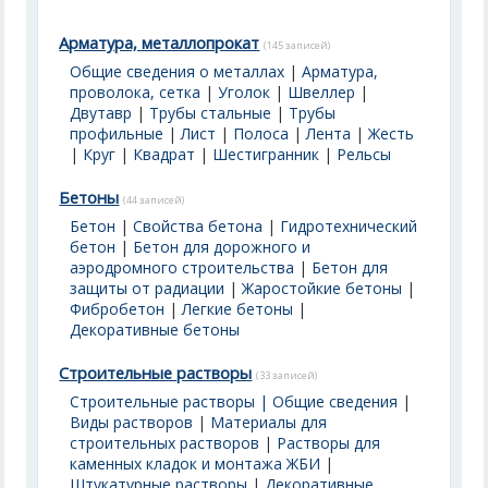
Арматура, металлопрокат
(145 записей)
Общие сведения о металлах
|
Арматура,
проволока, сетка
|
Уголок
|
Швеллер
|
Двутавр
|
Трубы стальные
|
Трубы
профильные
|
Лист
|
Полоса
|
Лента
|
Жесть
|
Круг
|
Квадрат
|
Шестигранник
|
Рельсы
Бетоны
(44 записей)
Бетон
|
Свойства бетона
|
Гидротехнический
бетон
|
Бетон для дорожного и
аэродромного строительства
|
Бетон для
защиты от радиации
|
Жаростойкие бетоны
|
Фибробетон
|
Легкие бетоны
|
Декоративные бетоны
Строительные растворы
(33 записей)
Строительные растворы | Общие сведения
|
Виды растворов
|
Материалы для
строительных растворов
|
Растворы для
каменных кладок и монтажа ЖБИ
|
Штукатурные растворы
|
Декоративные