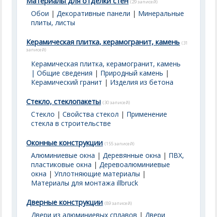
Материалы для отделки стен
(29 записей)
Обои
|
Декоративные панели
|
Минеральные
плиты, листы
Керамическая плитка, керамогранит, камень
(31
записей)
Керамическая плитка, керамогранит, камень
| Общие сведения
|
Природный камень
|
Керамический гранит
|
Изделия из бетона
Стекло, стеклопакеты
(30 записей)
Стекло
|
Свойства стекол
|
Применение
стекла в строительстве
Оконные конструкции
(155 записей)
Алюминиевые окна
|
Деревянные окна
|
ПВХ,
пластиковые окна
|
Деревоалюминиевые
окна
|
Уплотняющие материалы
|
Материалы для монтажа illbruck
Дверные конструкции
(89 записей)
Двери из алюминиевых сплавов
|
Двери