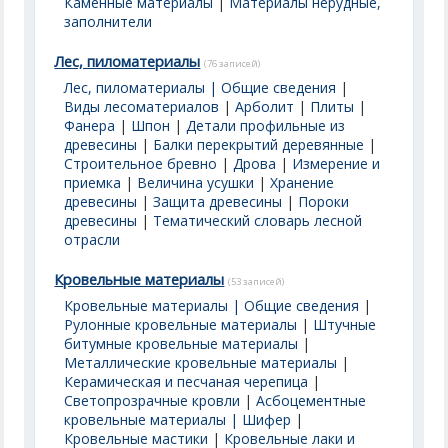
Каменные материалы
|
Материалы нерудные,
заполнители
Лес, пиломатериалы
(76 записей)
Лес, пиломатериалы | Общие сведения
|
Виды лесоматериалов
|
Арболит
|
Плиты
|
Фанера
|
Шпон
|
Детали профильные из
древесины
|
Балки перекрытий деревянные
|
Строительное бревно
|
Дрова
|
Измерение и
приемка
|
Величина усушки
|
Хранение
древесины
|
Защита древесины
|
Пороки
древесины
|
Тематический словарь лесной
отрасли
Кровельные материалы
(53 записей)
Кровельные материалы | Общие сведения
|
Рулонные кровельные материалы
|
Штучные
битумные кровельные материалы
|
Металлические кровельные материалы
|
Керамическая и песчаная черепица
|
Светопрозрачные кровли
|
Асбоцементные
кровельные материалы | Шифер
|
Кровельные мастики
|
Кровельные лаки и