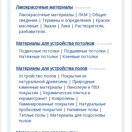
Лакокрасочные материалы
(33 записей)
Лакокрасочные материалы | ЛКМ | Общие
сведения
|
Термины и определения
|
Краски
масляные
|
Эмали
|
Лаки
|
Растворители,
разбавители...
Материалы для устройства потолков
(27 записей)
Подвесные потолки
|
Подшивные потолки
|
Натяжные потолки
|
Клеевые потолки
Материалы для устройства полов
(70 записей)
Устройство полов
|
Покрытия из
натуральной древесины
|
Природные
каменные материалы
|
Линолеум и ПВХ
покрытия
|
Керамическая плитка и
керамогранит
|
Ковролины
|
Ламинированные покрытия
|
Натуральные
пробковые покрытия
|
Наливные полы
|
Теплые полы
|
Материалы для подосновы
полов