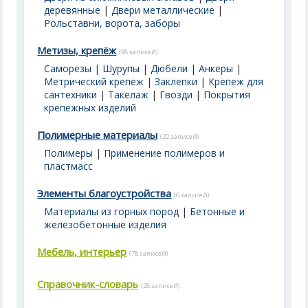
деревянные
|
Двери металлические
|
Рольставни, ворота, заборы
Метизы, крепёж
(98 записей)
Саморезы
|
Шурупы
|
Дюбели
|
Анкеры
|
Метрический крепеж
|
Заклепки
|
Крепеж для
сантехники
|
Такелаж
|
Гвозди
|
Покрытия
крепежных изделий
Полимерные материалы
(22 записей)
Полимеры
|
Применение полимеров и
пластмасс
Элементы благоустройства
(6 записей)
Материалы из горных пород
|
Бетонные и
железобетонные изделия
Мебель, интерьер
(78 записей)
Справочник-словарь
(28 записей)