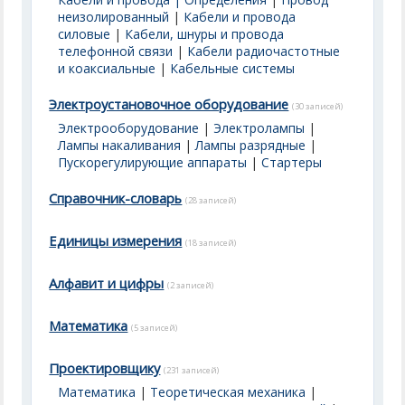
неизолированный
|
Кабели и провода
силовые
|
Кабели, шнуры и провода
телефонной связи
|
Кабели радиочастотные
и коаксиальные
|
Кабельные системы
Электроустановочное оборудование
(30 записей)
Электрооборудование
|
Электролампы
|
Лампы накаливания
|
Лампы разрядные
|
Пускорегулирующие аппараты
|
Стартеры
Справочник-словарь
(28 записей)
Единицы измерения
(18 записей)
Алфавит и цифры
(2 записей)
Математика
(5 записей)
Проектировщику
(231 записей)
Математика
|
Теоретическая механика
|