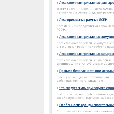
Леса стоечные приставные для ст
ТЕХНИЧЕСКИЕ ТРЕБОВАНИЯ Леса должны у
изложенным в соответствующих разделах
Леса приставные рамные ЛСПР
Леса ЛСПР - 200 представляют собой ле
ГОС�...
Леса стоечные приставные хомуто
Леса стоечные приставные хомутовые 
отделочных и ремонтных работ на фасад
Леса стоечные приставные штыре
Леса стоечные приставные штыревые пр
смонтированную из трубчатых элементов: 
Правила безопасности при исполь
В первую очередь, необходимо понять,
работ, являются потенциально �...
Что следует знать при покупке стр
Выбор современного оборудования для 
своей актуальности, выступая наиболее 
Особенности аренды строительных
Строительные леса являются незаменим