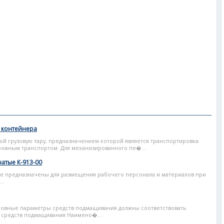
о контейнера
й грузовую тару, предназначением которой является транспортировка
рожным транспортом. Для механизированного пе�...
атые К-913-00
е предназначены для размещения рабочего персонала и материалов при
..
новные параметры средств подмащивания должны соответствовать
 средств подмащивания Наимено�...