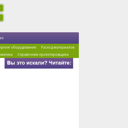
во
ерное оборудование
Расход материалов
ематика
Справочник проектировщика