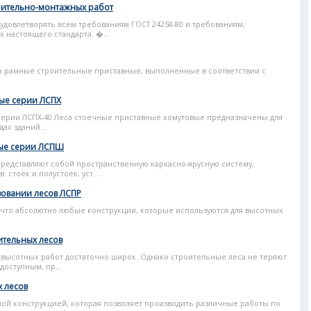
роительно-монтажных работ
довлетворять всем требованиям ГОСТ 24258-80 и требованиям,
 настоящего стандарта. �...
са рамные строительные приставные, выполненные в соответствии с
вые серии ЛСПХ
серии ЛСПХ-40 Леса стоечные приставные хомутовые предназначены для
ах зданий...
вые серии ЛСПШ
едставляют собой пространственную каркасно-ярусную систему,
стоек и полустоек, уст...
зовании лесов ЛСПР
 что абсолютно любые конструкции, которые используются для высотных
оительных лесов
высотных работ достаточно широк. Однако строительные леса не теряют
доступным, пр...
 лесов
ой конструкцией, которая позволяет производить различные работы по