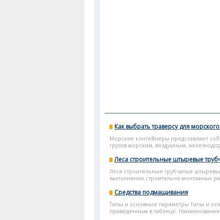
Как выбрать траверсу для морског
Морские контейнеры представляют собо
грузов морским, воздушным, железнодо
Леса строительные штыревые трубч
Леса строительные трубчатые штыревы
выполнении строительно-монтажных ра.
Средства подмащивания
Типы и основные параметры Типы и ос
приведенным в таблице. Наименование