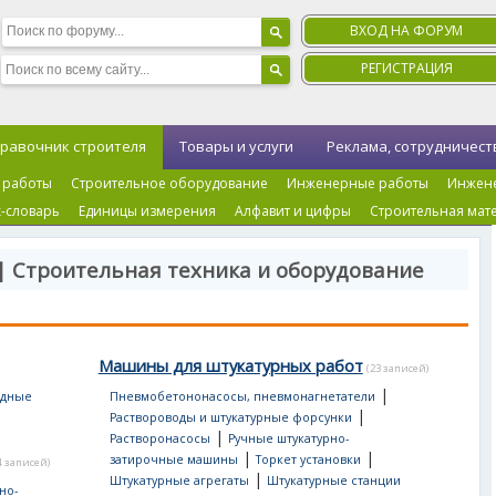
ВХОД НА ФОРУМ
РЕГИСТРАЦИЯ
равочник строителя
Товары и услуги
Реклама, сотрудничест
 работы
Строительное оборудование
Инженерные работы
Инжен
-словарь
Единицы измерения
Алфавит и цифры
Строительная мат
| Строительная техника и оборудование
Машины для штукатурных работ
(23 записей)
|
одные
Пневмобетононасосы, пневмонагнетатели
|
Раствороводы и штукатурные форсунки
|
Растворонасосы
Ручные штукатурно-
|
|
затирочные машины
Торкет установки
4 записей)
|
Штукатурные агрегаты
Штукатурные станции
но-