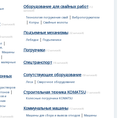
Оборудование для свайных работ
(12
ные
записей)
|
Технология погружения свай
Вибропогружатели
|
|
Копры
Свайные молоты
т
(3 записей)
Подъемные механизмы
(32 записей)
19 записей)
|
Лебедки
Подъемники
|
от
и,
Погрузчики
(12 записей)
|
Машины
|
Спецтранспорт
 малярные
(18 записей)
Сопутствующее оборудование
тонных
(59 записей)
|
Леса
Сварочное оборудование
 растворов
|
Строительная техника KOMATSU
етонов
(1 записей)
ов и
Колесные погрузчики KOMATSU
ения
сосы
Коммунальные машины
(12 записей)
|
Машины для сбора и вывоза отходов
Машины
(4 записей)