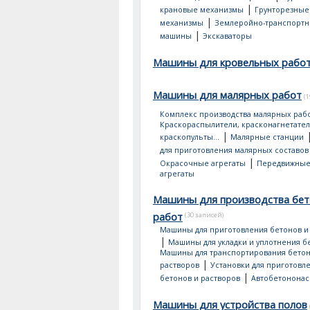
|
крановые механизмы
Грунторезные
|
механизмы
Землеройно-транспорт
|
машины
Экскаваторы
Машины для кровельных рабо
Машины для малярных работ
(
Комплекс производства малярных раб
Краскораспылители, красконагнетател
|
краскопульты...
Малярные станции
для приготовления малярных составов
|
Окрасочные агрегаты
Передвижные
агрегаты
Машины для производства бе
работ
(30 записей)
Машины для приготовления бетонов и
|
Машины для укладки и уплотнения б
Машины для транспортирования бетон
|
растворов
Установки для приготовл
|
бетонов и растворов
Автобетонона
Машины для устройства полов