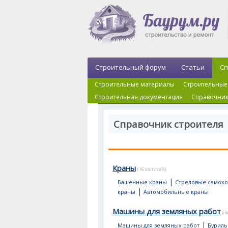
Строительный форум
Статьи
Сп
Строительные материалы
Строительные
Строительная документация
Справочник
Справочник строителя 
Краны
(16 записей)
|
Башенные краны
Стреловые самох
|
краны
Автомобильные краны
Машины для земляных работ
(3
|
Машины для земляных работ
Буриль