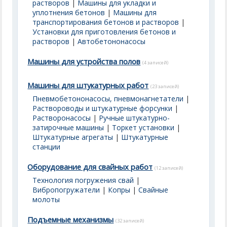
растворов
|
Машины для укладки и
уплотнения бетонов
|
Машины для
транспортирования бетонов и растворов
|
Установки для приготовления бетонов и
растворов
|
Автобетононасосы
Машины для устройства полов
(4 записей)
Машины для штукатурных работ
(23 записей)
Пневмобетононасосы, пневмонагнетатели
|
Раствороводы и штукатурные форсунки
|
Растворонасосы
|
Ручные штукатурно-
затирочные машины
|
Торкет установки
|
Штукатурные агрегаты
|
Штукатурные
станции
Оборудование для свайных работ
(12 записей)
Технология погружения свай
|
Вибропогружатели
|
Копры
|
Свайные
молоты
Подъемные механизмы
(32 записей)