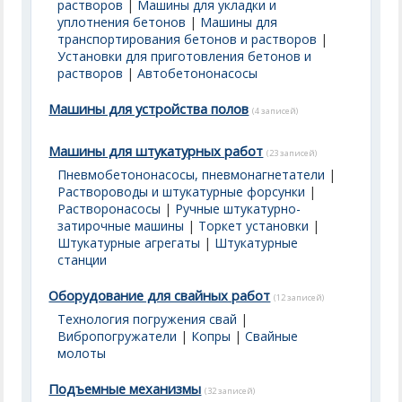
растворов
|
Машины для укладки и
уплотнения бетонов
|
Машины для
транспортирования бетонов и растворов
|
Установки для приготовления бетонов и
растворов
|
Автобетононасосы
Машины для устройства полов
(4 записей)
Машины для штукатурных работ
(23 записей)
Пневмобетононасосы, пневмонагнетатели
|
Раствороводы и штукатурные форсунки
|
Растворонасосы
|
Ручные штукатурно-
затирочные машины
|
Торкет установки
|
Штукатурные агрегаты
|
Штукатурные
станции
Оборудование для свайных работ
(12 записей)
Технология погружения свай
|
Вибропогружатели
|
Копры
|
Свайные
молоты
Подъемные механизмы
(32 записей)