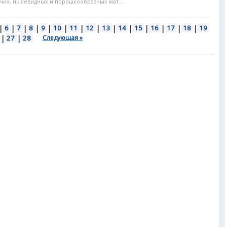
чих, пылевидных и порошкообразных мат...
|
6
|
7
|
8
|
9
|
10
|
11
|
12
|
13
|
14
|
15
|
16
|
17
|
18
|
19
|
27
|
28
Следующая »