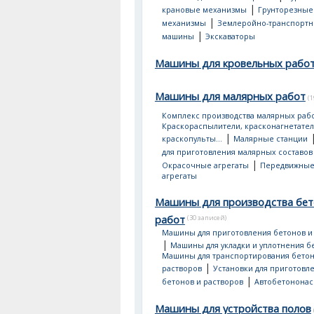
|
крановые механизмы
Грунторезные
|
механизмы
Землеройно-транспорт
|
машины
Экскаваторы
Машины для кровельных рабо
Машины для малярных работ
(
Комплекс производства малярных раб
Краскораспылители, красконагнетател
|
краскопульты...
Малярные станции
для приготовления малярных составов
|
Окрасочные агрегаты
Передвижные
агрегаты
Машины для производства бе
работ
(30 записей)
Машины для приготовления бетонов и
|
Машины для укладки и уплотнения б
Машины для транспортирования бетон
|
растворов
Установки для приготовл
|
бетонов и растворов
Автобетонона
Машины для устройства полов