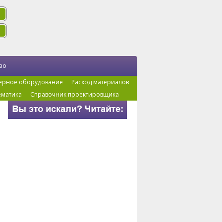
во
ерное оборудование
Расход материалов
ематика
Справочник проектировщика