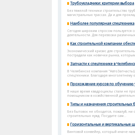
Трубоукладчики: критерии выбора
Без тяжелой техники строительство тр
магистральных трассах. Да и для проклад
Наиболее популярная спецтехника
Сегодня широким спросом пользуется сп
деятельности. Для перевозки различных 
Как строительной компании обеспе
Экономический кризис для строительны
пострадали как новички рынка, которым 
Запчасти к спецтехнике в Челябинс
В Челябинске компания "АвтоЗапчастьЦ
спецтехники. Благодаря многолетнему оп
Прохождение курсов по обучению
В наше время квадроциклы стали не про
помощником в хозяйственной деятельно
Типы и назначения строительных 
Без бытовок не обходится, пожалуй, ни 
строительных нужд. Посудите сам...
Горизонтальные и вертикальные ш
Винтовой конвейер, который иначе наз