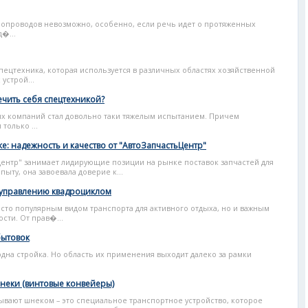
убопроводов невозможно, особенно, если речь идет о протяженных
�...
ецтехника, которая используется в различных областях хозяйственной
устрой...
чить себя спецтехникой?
х компаний стал довольно таки тяжелым испытанием. Причем
только ...
ке: надежность и качество от "АвтоЗапчастьЦентр"
ентр" занимает лидирующие позиции на рынке поставок запчастей для
ыту, она завоевала доверие к...
 управлению квадроциклом
сто популярным видом транспорта для активного отдыха, но и важным
сти. От прав�...
бытовок
одна стройка. Но область их применения выходит далеко за рамки
неки (винтовые конвейеры)
ывают шнеком – это специальное транспортное устройство, которое