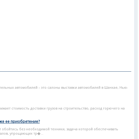
ельных автомобилей – это салоны выставки автомобилей в Шанхае, Нью-
жает стоимость доставки грузов на строительство, расход горючего на
 же ее приобретение?
т обойтись без необходимой техники, задача которой обеспечивать
иалов, упрощающих тр�...