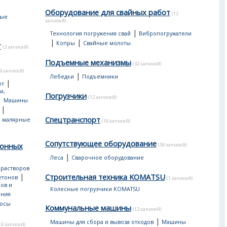
Оборудование для свайных работ
(12
ные
записей)
|
Технология погружения свай
Вибропогружатели
|
|
Копры
Свайные молоты
т
(3 записей)
Подъемные механизмы
(32 записей)
19 записей)
|
Лебедки
Подъемники
|
от
и,
Погрузчики
(12 записей)
|
Машины
|
Спецтранспорт
 малярные
(18 записей)
Сопутствующее оборудование
тонных
(59 записей)
|
Леса
Сварочное оборудование
 растворов
|
Строительная техника KOMATSU
етонов
(1 записей)
ов и
Колесные погрузчики KOMATSU
ения
сосы
Коммунальные машины
(12 записей)
|
Машины для сбора и вывоза отходов
Машины
(4 записей)