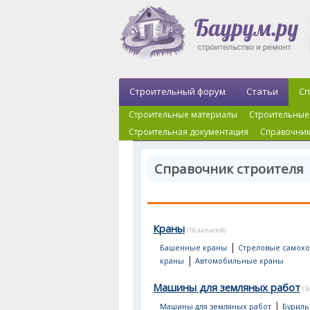
Строительный форум
Статьи
Сп
Строительные материалы
Строительные
Строительная документация
Справочник
Справочник строителя 
Краны
(16 записей)
|
Башенные краны
Стреловые самох
|
краны
Автомобильные краны
Машины для земляных работ
(3
|
Машины для земляных работ
Буриль