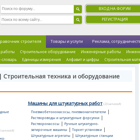
ВХОД НА ФОРУМ
РЕГИСТРАЦИЯ
равочник строителя
Товары и услуги
Реклама, сотрудничест
 работы
Строительное оборудование
Инженерные работы
Инжен
-словарь
Единицы измерения
Алфавит и цифры
Строительная мат
| Строительная техника и оборудование
Машины для штукатурных работ
(23 записей)
|
одные
Пневмобетононасосы, пневмонагнетатели
|
Раствороводы и штукатурные форсунки
|
Растворонасосы
Ручные штукатурно-
|
|
затирочные машины
Торкет установки
4 записей)
|
Штукатурные агрегаты
Штукатурные станции
но-