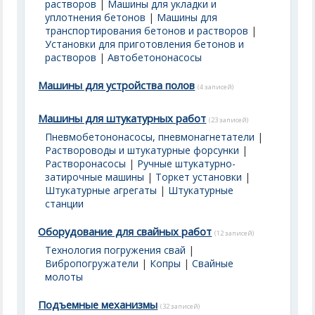
растворов
|
Машины для укладки и
уплотнения бетонов
|
Машины для
транспортирования бетонов и растворов
|
Установки для приготовления бетонов и
растворов
|
Автобетононасосы
Машины для устройства полов
(4 записей)
Машины для штукатурных работ
(23 записей)
Пневмобетононасосы, пневмонагнетатели
|
Раствороводы и штукатурные форсунки
|
Растворонасосы
|
Ручные штукатурно-
затирочные машины
|
Торкет установки
|
Штукатурные агрегаты
|
Штукатурные
станции
Оборудование для свайных работ
(12 записей)
Технология погружения свай
|
Вибропогружатели
|
Копры
|
Свайные
молоты
Подъемные механизмы
(32 записей)