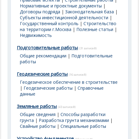
Нормативные и проектные документы
|
Договоры подряда
|
Законодательная база
|
Субъекты инвестиционной деятельности
|
Государственный контроль
|
Строительство
на территории г.Москва
|
Полезные статьи
|
Недвижимость
Подготовительные работы
(31 записей)
Общие рекомендации
|
Подготовительные
работы
Геодезические работы
(16 записей)
Геодезическое обеспечение в строительстве
|
Геодезические работы
|
Справочные
данные
Земляные работы
(43 записей)
Общие сведения
|
Способы разработки
грунта
|
Разработка грунта механизмами
|
Свайные работы
|
Специальные работы
Устройство фундаментов