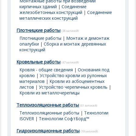
Монтажные работы при возведении
кирпичных зданий
|
Соединение
железобетонных конструкций
|
Соединение
металлических конструкций
Плотницкие работы
(38 записей)
Плотницкие работы
|
Монтаж и демонтаж
опалубки
|
Сборка и монтаж деревянных
конструкций
Кровельные работы
(47 записей)
Кровля - общие сведения
|
Основания под
кровлю
|
Устройство кровли из рулонных
материалов
|
Кровли из асбоцементных
листов
|
Устройство черепичных кровель
|
Кровли из металлочерепицы
Теплоизоляционные работы
(61 записей)
Теплоизоляционные работы
|
Технологии
ISOVER
|
Технологии СофтБорд™
Гидроизоляционные работы
(19 записей)