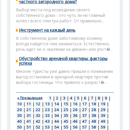
частного загородного дома?
Выбор места под возведение своего
собственного дома - это чуть ли ни главный
аспект всего спектра работ. От правильно...
Инструмент на каждый день
В собственном доме заботливому хозяину
всегда найдется чем заниматься. Естественно,
речь идет не о «валянии на диване» или упот�...
Обустройство арендной квартиры: факторы
успеха
Многие туристы уже давно пришли к пониманию
выгод остановки в арендной квартире против
выбора гостиницы. Что привело к разраст�...
« Предыдущая
1
|
2
|
3
|
4
|
5
|
6
|
7
|
8
|
9
|
10
|
11
|
12
|
13
|
14
|
15
|
16
|
17
|
18
|
19
|
20
|
21
|
22
|
23
|
24
|
25
|
26
|
27
|
28
|
29
|
30
|
31
|
32
|
33
|
34
|
35
|
36
|
37
|
38
|
39
|
40
|
41
|
42
|
43
|
44
|
45
|
46
|
47
|
48
|
49
|
50
|
51
|
52
|
53
|
54
|
55
|
56
|
57
|
58
|
59
|