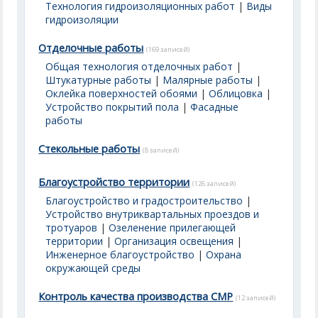
Технология гидроизоляционных работ
|
Виды
гидроизоляции
Отделочные работы
(169 записей)
Общая технология отделочных работ
|
Штукатурные работы
|
Малярные работы
|
Оклейка поверхностей обоями
|
Облицовка
|
Устройство покрытий пола
|
Фасадные
работы
Стекольные работы
(8 записей)
Благоустройство территории
(126 записей)
Благоустройство и градостроительство
|
Устройство внутриквартальных проездов и
тротуаров
|
Озеленение прилегающей
территории
|
Организация освещения
|
Инженерное благоустройство
|
Охрана
окружающей среды
Контроль качества производства СМР
(12 записей)