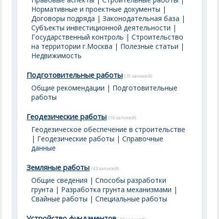
Нормативные и проектные документы
|
Договоры подряда
|
Законодательная база
|
Субъекты инвестиционной деятельности
|
Государственный контроль
|
Строительство
на территории г.Москва
|
Полезные статьи
|
Недвижимость
Подготовительные работы
(31 записей)
Общие рекомендации
|
Подготовительные
работы
Геодезические работы
(16 записей)
Геодезическое обеспечение в строительстве
|
Геодезические работы
|
Справочные
данные
Земляные работы
(43 записей)
Общие сведения
|
Способы разработки
грунта
|
Разработка грунта механизмами
|
Свайные работы
|
Специальные работы
Устройство фундаментов