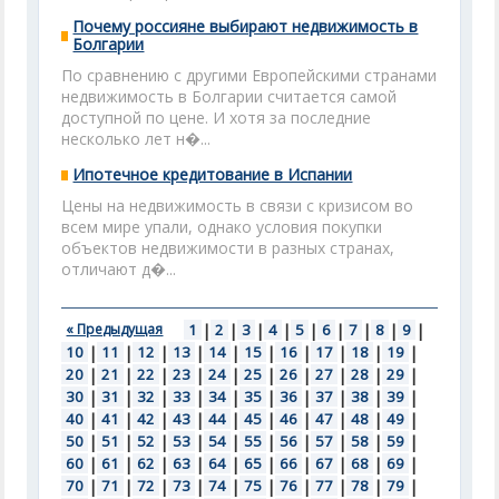
Почему россияне выбирают недвижимость в
Болгарии
По сравнению с другими Европейскими странами
недвижимость в Болгарии считается самой
доступной по цене. И хотя за последние
несколько лет н�...
Ипотечное кредитование в Испании
Цены на недвижимость в связи с кризисом во
всем мире упали, однако условия покупки
объектов недвижимости в разных странах,
отличают д�...
« Предыдущая
1
|
2
|
3
|
4
|
5
|
6
|
7
|
8
|
9
|
10
|
11
|
12
|
13
|
14
|
15
|
16
|
17
|
18
|
19
|
20
|
21
|
22
|
23
|
24
|
25
|
26
|
27
|
28
|
29
|
30
|
31
|
32
|
33
|
34
|
35
|
36
|
37
|
38
|
39
|
40
|
41
|
42
|
43
|
44
|
45
|
46
|
47
|
48
|
49
|
50
|
51
|
52
|
53
|
54
|
55
|
56
|
57
|
58
|
59
|
60
|
61
|
62
|
63
|
64
|
65
|
66
|
67
|
68
|
69
|
70
|
71
|
72
|
73
|
74
|
75
|
76
|
77
|
78
|
79
|