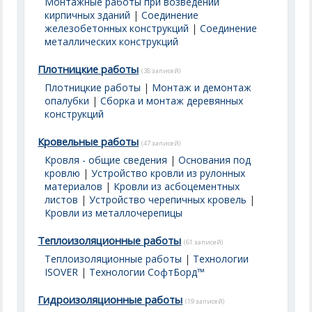
Монтажные работы при возведении
кирпичных зданий
|
Соединение
железобетонных конструкций
|
Соединение
металлических конструкций
Плотницкие работы
(38 записей)
Плотницкие работы
|
Монтаж и демонтаж
опалубки
|
Сборка и монтаж деревянных
конструкций
Кровельные работы
(47 записей)
Кровля - общие сведения
|
Основания под
кровлю
|
Устройство кровли из рулонных
материалов
|
Кровли из асбоцементных
листов
|
Устройство черепичных кровель
|
Кровли из металлочерепицы
Теплоизоляционные работы
(61 записей)
Теплоизоляционные работы
|
Технологии
ISOVER
|
Технологии СофтБорд™
Гидроизоляционные работы
(19 записей)