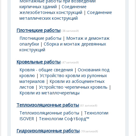
Монтажные работы при возведении
кирпичных зданий
|
Соединение
железобетонных конструкций
|
Соединение
металлических конструкций
Плотницкие работы
(38 записей)
Плотницкие работы
|
Монтаж и демонтаж
опалубки
|
Сборка и монтаж деревянных
конструкций
Кровельные работы
(47 записей)
Кровля - общие сведения
|
Основания под
кровлю
|
Устройство кровли из рулонных
материалов
|
Кровли из асбоцементных
листов
|
Устройство черепичных кровель
|
Кровли из металлочерепицы
Теплоизоляционные работы
(61 записей)
Теплоизоляционные работы
|
Технологии
ISOVER
|
Технологии СофтБорд™
Гидроизоляционные работы
(19 записей)