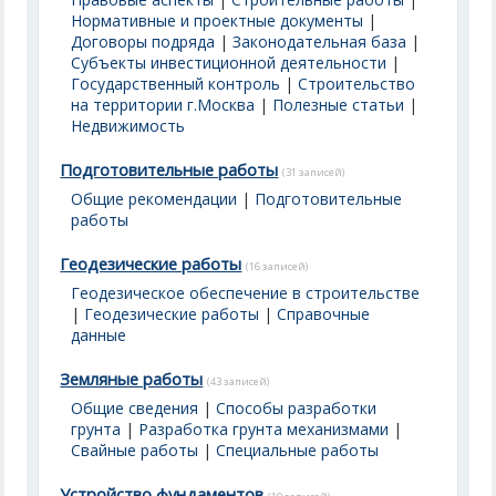
Нормативные и проектные документы
|
Договоры подряда
|
Законодательная база
|
Субъекты инвестиционной деятельности
|
Государственный контроль
|
Строительство
на территории г.Москва
|
Полезные статьи
|
Недвижимость
Подготовительные работы
(31 записей)
Общие рекомендации
|
Подготовительные
работы
Геодезические работы
(16 записей)
Геодезическое обеспечение в строительстве
|
Геодезические работы
|
Справочные
данные
Земляные работы
(43 записей)
Общие сведения
|
Способы разработки
грунта
|
Разработка грунта механизмами
|
Свайные работы
|
Специальные работы
Устройство фундаментов