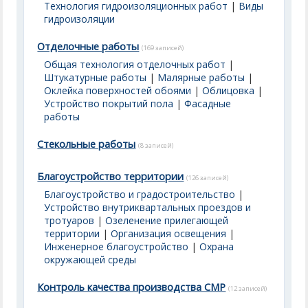
Технология гидроизоляционных работ
|
Виды
гидроизоляции
Отделочные работы
(169 записей)
Общая технология отделочных работ
|
Штукатурные работы
|
Малярные работы
|
Оклейка поверхностей обоями
|
Облицовка
|
Устройство покрытий пола
|
Фасадные
работы
Стекольные работы
(8 записей)
Благоустройство территории
(126 записей)
Благоустройство и градостроительство
|
Устройство внутриквартальных проездов и
тротуаров
|
Озеленение прилегающей
территории
|
Организация освещения
|
Инженерное благоустройство
|
Охрана
окружающей среды
Контроль качества производства СМР
(12 записей)