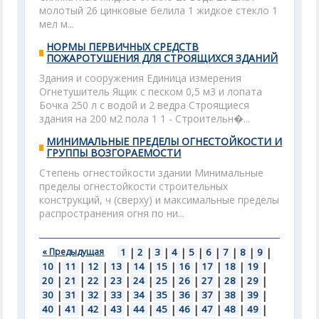
молотый 26 цинковые белила 1 жидкое стекло 1
мел м...
НОРМЫ ПЕРВИЧНЫХ СРЕДСТВ
ПОЖАРОТУШЕНИЯ ДЛЯ СТРОЯЩИХСЯ ЗДАНИЙ
Здания и сооружения Единица измерения
Огнетушитель Ящик с песком 0,5 м3 и лопата
Бочка 250 л с водой и 2 ведра Строящиеся
здания на 200 м2 пола 1 1 - Строительн�...
МИНИМАЛЬНЫЕ ПРЕДЕЛЫ ОГНЕСТОЙКОСТИ И
ГРУППЫ ВОЗГОРАЕМОСТИ
Степень огнестойкости здании Минимальные
пределы огнестойкости строительных
конструкций, ч (сверху) и максимальные пределы
распространения огня по ни...
« Предыдущая
1
|
2
|
3
|
4
|
5
|
6
|
7
|
8
|
9
|
10
|
11
|
12
|
13
|
14
|
15
|
16
|
17
|
18
|
19
|
20
|
21
|
22
|
23
|
24
|
25
|
26
|
27
|
28
|
29
|
30
|
31
|
32
|
33
|
34
|
35
|
36
|
37
|
38
|
39
|
40
|
41
|
42
|
43
|
44
|
45
|
46
|
47
|
48
|
49
|