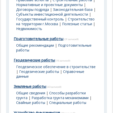
Нормативные и проектные документы
|
Договоры подряда
|
Законодательная база
|
Субъекты инвестиционной деятельности
|
Государственный контроль
|
Строительство
на территории г.Москва
|
Полезные статьи
|
Недвижимость
Подготовительные работы
(31 записей)
Общие рекомендации
|
Подготовительные
работы
Геодезические работы
(16 записей)
Геодезическое обеспечение в строительстве
|
Геодезические работы
|
Справочные
данные
Земляные работы
(43 записей)
Общие сведения
|
Способы разработки
грунта
|
Разработка грунта механизмами
|
Свайные работы
|
Специальные работы
Устройство фундаментов