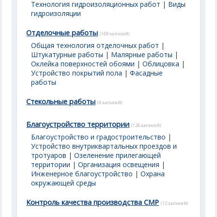
Технология гидроизоляционных работ
|
Виды
гидроизоляции
Отделочные работы
(169 записей)
Общая технология отделочных работ
|
Штукатурные работы
|
Малярные работы
|
Оклейка поверхностей обоями
|
Облицовка
|
Устройство покрытий пола
|
Фасадные
работы
Стекольные работы
(8 записей)
Благоустройство территории
(126 записей)
Благоустройство и градостроительство
|
Устройство внутриквартальных проездов и
тротуаров
|
Озеленение прилегающей
территории
|
Организация освещения
|
Инженерное благоустройство
|
Охрана
окружающей среды
Контроль качества производства СМР
(12 записей)