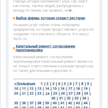
Города сегодня напоминают ульи, где снуют,
как пчелы, тысячи людей, распределяясь к
вечеру по своим, как правило, не�...
Выбор фирмы, которая создаст ресторан
На рынке услуг сейчас очень популярны
предприятия, которые предоставляют услуги по
созданию того или иного объекта. Это могут
быть са...
Капитальный ремонт: согласование
перепланировки
Капитальный ремонт: согласование
перепланировки Капитальный ремонт является
не только ответственным и важным процессом,
но также длительным и дорогим. В...
« Предыдущая
1
|
2
|
3
|
4
|
5
|
6
|
7
|
8
|
9
|
10
|
11
|
12
|
13
|
14
|
15
|
16
|
17
|
18
|
19
|
20
|
21
|
22
|
23
|
|
25
|
26
|
27
|
28
|
29
|
24
30
|
31
|
32
|
33
|
34
|
35
|
36
|
37
|
38
|
39
|
40
|
41
|
42
|
43
|
44
|
45
|
46
|
47
|
48
|
49
|
50
|
51
|
52
|
53
|
54
|