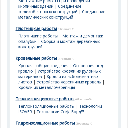
Монтажные работы при возведении
кирпичных зданий
|
Соединение
железобетонных конструкций
|
Соединение
металлических конструкций
Плотницкие работы
(38 записей)
Плотницкие работы
|
Монтаж и демонтаж
опалубки
|
Сборка и монтаж деревянных
конструкций
Кровельные работы
(47 записей)
Кровля - общие сведения
|
Основания под
кровлю
|
Устройство кровли из рулонных
материалов
|
Кровли из асбоцементных
листов
|
Устройство черепичных кровель
|
Кровли из металлочерепицы
Теплоизоляционные работы
(61 записей)
Теплоизоляционные работы
|
Технологии
ISOVER
|
Технологии СофтБорд™
Гидроизоляционные работы
(19 записей)