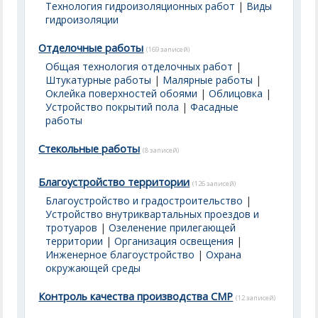
Технология гидроизоляционных работ
|
Виды
гидроизоляции
Отделочные работы
(169 записей)
Общая технология отделочных работ
|
Штукатурные работы
|
Малярные работы
|
Оклейка поверхностей обоями
|
Облицовка
|
Устройство покрытий пола
|
Фасадные
работы
Стекольные работы
(8 записей)
Благоустройство территории
(126 записей)
Благоустройство и градостроительство
|
Устройство внутриквартальных проездов и
тротуаров
|
Озеленение прилегающей
территории
|
Организация освещения
|
Инженерное благоустройство
|
Охрана
окружающей среды
Контроль качества производства СМР
(12 записей)