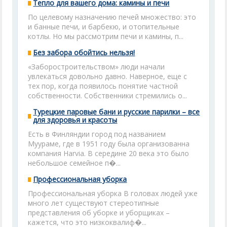
Тепло для вашего дома: камины и печи
По целевому назначению печей множество: это
и банные печи, и барбекю, и отопительные
котлы. Но мы рассмотрим печи и камины, п...
Без забора обойтись нельзя!
«Заборостроительством» люди начали
увлекаться довольно давно. Наверное, еще с
тех пор, когда появилось понятие частной
собственности. Собственники стремились о...
Турецкие паровые бани и русские парилки – все
для здоровья и красоты
Есть в Финляндии город под названием
Муураме, где в 1951 году была организованна
компания Harvia. В середине 20 века это было
небольшое семейное п�...
Профессиональная уборка
Профессиональная уборка В головах людей уже
много лет существуют стереотипные
представления об уборке и уборщиках –
кажется, что это низкоквалиф�...