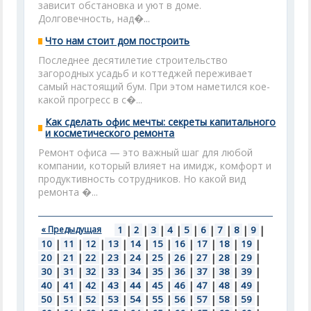
зависит обстановка и уют в доме.
Долговечность, над�...
Что нам стоит дом построить
Последнее десятилетие строительство
загородных усадьб и коттеджей переживает
самый настоящий бум. При этом наметился кое-
какой прогресс в с�...
Как сделать офис мечты: секреты капитального
и косметического ремонта
Ремонт офиса — это важный шаг для любой
компании, который влияет на имидж, комфорт и
продуктивность сотрудников. Но какой вид
ремонта �...
« Предыдущая
1
|
2
|
3
|
4
|
5
|
6
|
7
|
8
|
9
|
10
|
11
|
12
|
13
|
14
|
15
|
16
|
17
|
18
|
19
|
20
|
21
|
22
|
23
|
24
|
25
|
26
|
27
|
28
|
29
|
30
|
31
|
32
|
33
|
34
|
35
|
36
|
37
|
38
|
39
|
40
|
41
|
42
|
43
|
44
|
45
|
46
|
47
|
48
|
49
|
50
|
51
|
52
|
53
|
54
|
55
|
56
|
57
|
58
|
59
|