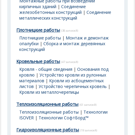
Монтажные работы при возведении
кирпичных зданий
|
Соединение
железобетонных конструкций
|
Соединение
металлических конструкций
Плотницкие работы
(38 записей)
Плотницкие работы
|
Монтаж и демонтаж
опалубки
|
Сборка и монтаж деревянных
конструкций
Кровельные работы
(47 записей)
Кровля - общие сведения
|
Основания под
кровлю
|
Устройство кровли из рулонных
материалов
|
Кровли из асбоцементных
листов
|
Устройство черепичных кровель
|
Кровли из металлочерепицы
Теплоизоляционные работы
(61 записей)
Теплоизоляционные работы
|
Технологии
ISOVER
|
Технологии СофтБорд™
Гидроизоляционные работы
(19 записей)