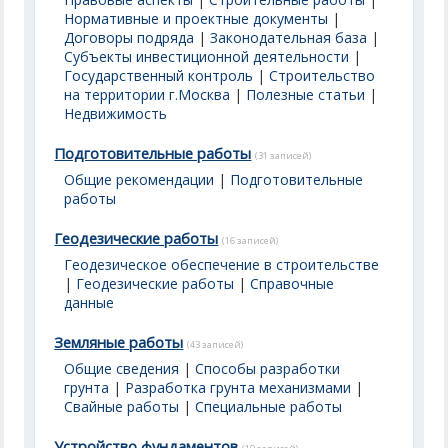
Нормативные и проектные документы
|
Договоры подряда
|
Законодательная база
|
Субъекты инвестиционной деятельности
|
Государственный контроль
|
Строительство
на территории г.Москва
|
Полезные статьи
|
Недвижимость
Подготовительные работы
(31 записей)
Общие рекомендации
|
Подготовительные
работы
Геодезические работы
(16 записей)
Геодезическое обеспечение в строительстве
|
Геодезические работы
|
Справочные
данные
Земляные работы
(43 записей)
Общие сведения
|
Способы разработки
грунта
|
Разработка грунта механизмами
|
Свайные работы
|
Специальные работы
Устройство фундаментов