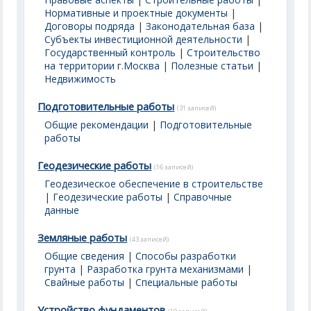
Нормативные и проектные документы
|
Договоры подряда
|
Законодательная база
|
Субъекты инвестиционной деятельности
|
Государственный контроль
|
Строительство
на территории г.Москва
|
Полезные статьи
|
Недвижимость
Подготовительные работы
(31 записей)
Общие рекомендации
|
Подготовительные
работы
Геодезические работы
(16 записей)
Геодезическое обеспечение в строительстве
|
Геодезические работы
|
Справочные
данные
Земляные работы
(43 записей)
Общие сведения
|
Способы разработки
грунта
|
Разработка грунта механизмами
|
Свайные работы
|
Специальные работы
Устройство фундаментов