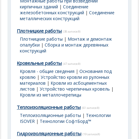
Монтажные работы при возведении
кирпичных зданий
|
Соединение
железобетонных конструкций
|
Соединение
металлических конструкций
Плотницкие работы
(38 записей)
Плотницкие работы
|
Монтаж и демонтаж
опалубки
|
Сборка и монтаж деревянных
конструкций
Кровельные работы
(47 записей)
Кровля - общие сведения
|
Основания под
кровлю
|
Устройство кровли из рулонных
материалов
|
Кровли из асбоцементных
листов
|
Устройство черепичных кровель
|
Кровли из металлочерепицы
Теплоизоляционные работы
(61 записей)
Теплоизоляционные работы
|
Технологии
ISOVER
|
Технологии СофтБорд™
Гидроизоляционные работы
(19 записей)