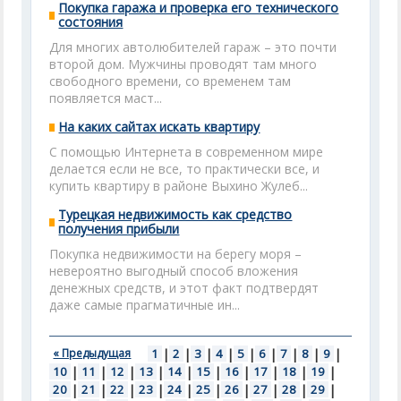
Покупка гаража и проверка его технического
состояния
Для многих автолюбителей гараж – это почти
второй дом. Мужчины проводят там много
свободного времени, со временем там
появляется маст...
На каких сайтах искать квартиру
С помощью Интернета в современном мире
делается если не все, то практически все, и
купить квартиру в районе Выхино Жулеб...
Турецкая недвижимость как средство
получения прибыли
Покупка недвижимости на берегу моря –
невероятно выгодный способ вложения
денежных средств, и этот факт подтвердят
даже самые прагматичные ин...
« Предыдущая
1
|
2
|
3
|
4
|
5
|
6
|
7
|
8
|
9
|
10
|
11
|
12
|
13
|
14
|
15
|
16
|
17
|
18
|
19
|
20
|
21
|
22
|
23
|
24
|
25
|
26
|
27
|
28
|
29
|