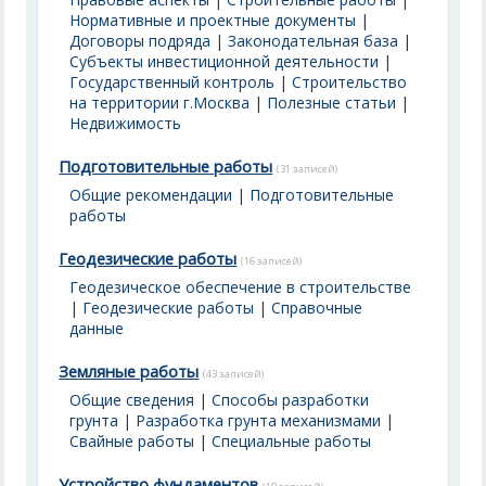
Нормативные и проектные документы
|
Договоры подряда
|
Законодательная база
|
Субъекты инвестиционной деятельности
|
Государственный контроль
|
Строительство
на территории г.Москва
|
Полезные статьи
|
Недвижимость
Подготовительные работы
(31 записей)
Общие рекомендации
|
Подготовительные
работы
Геодезические работы
(16 записей)
Геодезическое обеспечение в строительстве
|
Геодезические работы
|
Справочные
данные
Земляные работы
(43 записей)
Общие сведения
|
Способы разработки
грунта
|
Разработка грунта механизмами
|
Свайные работы
|
Специальные работы
Устройство фундаментов