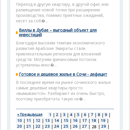
Переезд в другую квартиру, в другой офис или
размещение новой точки при расширении
производства, помимо приятных ожиданий,
несет за соб�...
Виллы в Дубае – выгодный объект для
инвестиций
Благодаря высоким темпам экономического
развития Арабские Эмираты стали
привлекательным регионом для вложений
средств. Могучим финансовым потоком
устремлены инос�...
Готовое и дешевое жилье в Сочи - дефицит
В последнее время на рынке сочинского жилья
самые дешевые квартиры просто
«вымываются». Разбирают их очень быстро,
поэтому приобретать такую не�...
« Предыдущая
1
|
2
|
3
|
4
|
5
|
6
|
7
|
8
|
9
|
10
|
11
|
12
|
13
|
14
|
15
|
16
|
17
|
18
|
19
|
20
|
21
|
22
|
23
|
24
|
25
|
26
|
27
|
|
29
|
28