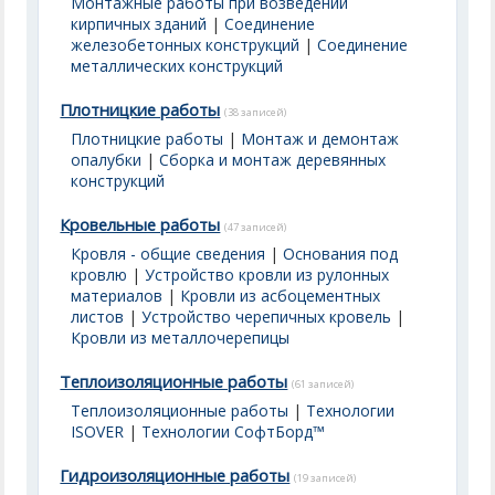
Монтажные работы при возведении
кирпичных зданий
|
Соединение
железобетонных конструкций
|
Соединение
металлических конструкций
Плотницкие работы
(38 записей)
Плотницкие работы
|
Монтаж и демонтаж
опалубки
|
Сборка и монтаж деревянных
конструкций
Кровельные работы
(47 записей)
Кровля - общие сведения
|
Основания под
кровлю
|
Устройство кровли из рулонных
материалов
|
Кровли из асбоцементных
листов
|
Устройство черепичных кровель
|
Кровли из металлочерепицы
Теплоизоляционные работы
(61 записей)
Теплоизоляционные работы
|
Технологии
ISOVER
|
Технологии СофтБорд™
Гидроизоляционные работы
(19 записей)