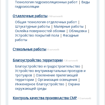
Технология гидроизоляционных работ
|
Виды
гидроизоляции
Отделочные работы
(169 записей)
Общая технология отделочных работ
|
Штукатурные работы
|
Малярные работы
|
Оклейка поверхностей обоями
|
Облицовка
|
Устройство покрытий пола
|
Фасадные
работы
Стекольные работы
(8 записей)
Благоустройство территории
(126 записей)
Благоустройство и градостроительство
|
Устройство внутриквартальных проездов и
тротуаров
|
Озеленение прилегающей
территории
|
Организация освещения
|
Инженерное благоустройство
|
Охрана
окружающей среды
Контроль качества производства СМР
(12 записей)