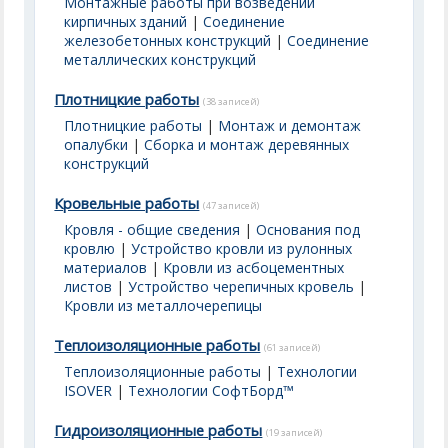
Монтажные работы при возведении
кирпичных зданий
|
Соединение
железобетонных конструкций
|
Соединение
металлических конструкций
Плотницкие работы
(38 записей)
Плотницкие работы
|
Монтаж и демонтаж
опалубки
|
Сборка и монтаж деревянных
конструкций
Кровельные работы
(47 записей)
Кровля - общие сведения
|
Основания под
кровлю
|
Устройство кровли из рулонных
материалов
|
Кровли из асбоцементных
листов
|
Устройство черепичных кровель
|
Кровли из металлочерепицы
Теплоизоляционные работы
(61 записей)
Теплоизоляционные работы
|
Технологии
ISOVER
|
Технологии СофтБорд™
Гидроизоляционные работы
(19 записей)