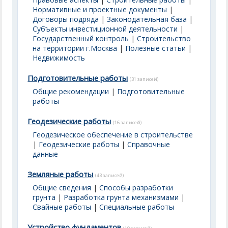
Нормативные и проектные документы
|
Договоры подряда
|
Законодательная база
|
Субъекты инвестиционной деятельности
|
Государственный контроль
|
Строительство
на территории г.Москва
|
Полезные статьи
|
Недвижимость
Подготовительные работы
(31 записей)
Общие рекомендации
|
Подготовительные
работы
Геодезические работы
(16 записей)
Геодезическое обеспечение в строительстве
|
Геодезические работы
|
Справочные
данные
Земляные работы
(43 записей)
Общие сведения
|
Способы разработки
грунта
|
Разработка грунта механизмами
|
Свайные работы
|
Специальные работы
Устройство фундаментов