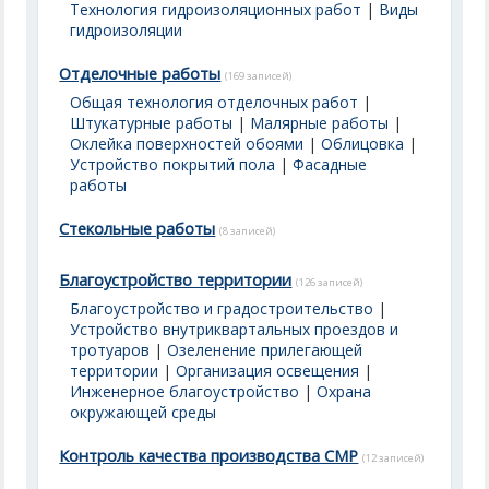
Технология гидроизоляционных работ
|
Виды
гидроизоляции
Отделочные работы
(169 записей)
Общая технология отделочных работ
|
Штукатурные работы
|
Малярные работы
|
Оклейка поверхностей обоями
|
Облицовка
|
Устройство покрытий пола
|
Фасадные
работы
Стекольные работы
(8 записей)
Благоустройство территории
(126 записей)
Благоустройство и градостроительство
|
Устройство внутриквартальных проездов и
тротуаров
|
Озеленение прилегающей
территории
|
Организация освещения
|
Инженерное благоустройство
|
Охрана
окружающей среды
Контроль качества производства СМР
(12 записей)