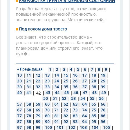
РАЗРАБОТКА ГРУНТА В МЕРЗЛОМ СОСТОЯНИИ
Разработка мерзлых грунтов, отличающихся
повышенной механической прочностью,
значительно затруднена. Механические с�...
Под полом дома твоего
Все знают, что строительство дома –
достаточно дорогой процесс. Каждый, кто
планировал дом или строил его, знает, что
нуж�...
« Предыдущая
1
|
2
|
3
|
4
|
5
|
6
|
7
|
8
|
9
|
10
|
11
|
12
|
13
|
14
|
15
|
16
|
17
|
18
|
19
|
20
|
21
|
22
|
23
|
24
|
25
|
26
|
27
|
28
|
29
|
30
|
31
|
32
|
33
|
34
|
35
|
36
|
37
|
38
|
39
|
40
|
41
|
|
43
|
44
|
45
|
46
|
47
|
48
|
49
|
42
50
|
51
|
52
|
53
|
54
|
55
|
56
|
57
|
58
|
59
|
60
|
61
|
62
|
63
|
64
|
65
|
66
|
67
|
68
|
69
|
70
|
71
|
72
|
73
|
74
|
75
|
76
|
77
|
78
|
79
|
80
|
81
|
82
|
83
|
84
|
85
|
86
|
87
|
88
|
89
|
90
|
91
|
92
|
93
|
94
|
95
|
96
|
97
|
98
|
99
|
100
|
101
|
102
|
103
|
104
|
105
|