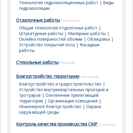
Технология гидроизоляционных работ
|
Виды
гидроизоляции
Отделочные работы
(169 записей)
Общая технология отделочных работ
|
Штукатурные работы
|
Малярные работы
|
Оклейка поверхностей обоями
|
Облицовка
|
Устройство покрытий пола
|
Фасадные
работы
Стекольные работы
(8 записей)
Благоустройство территории
(126 записей)
Благоустройство и градостроительство
|
Устройство внутриквартальных проездов и
тротуаров
|
Озеленение прилегающей
территории
|
Организация освещения
|
Инженерное благоустройство
|
Охрана
окружающей среды
Контроль качества производства СМР
(12 записей)