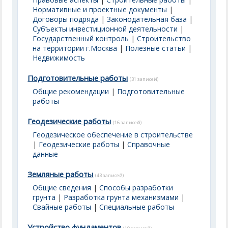
Нормативные и проектные документы
|
Договоры подряда
|
Законодательная база
|
Субъекты инвестиционной деятельности
|
Государственный контроль
|
Строительство
на территории г.Москва
|
Полезные статьи
|
Недвижимость
Подготовительные работы
(31 записей)
Общие рекомендации
|
Подготовительные
работы
Геодезические работы
(16 записей)
Геодезическое обеспечение в строительстве
|
Геодезические работы
|
Справочные
данные
Земляные работы
(43 записей)
Общие сведения
|
Способы разработки
грунта
|
Разработка грунта механизмами
|
Свайные работы
|
Специальные работы
Устройство фундаментов