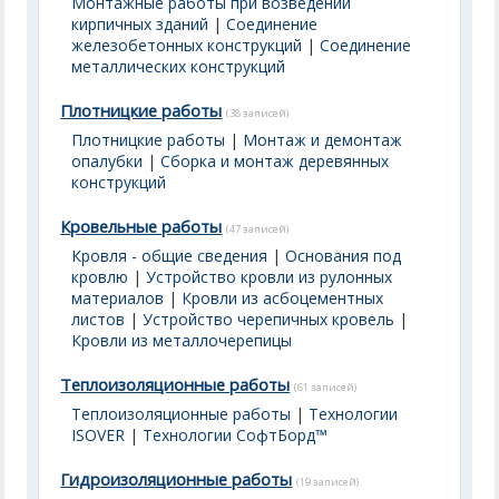
Монтажные работы при возведении
кирпичных зданий
|
Соединение
железобетонных конструкций
|
Соединение
металлических конструкций
Плотницкие работы
(38 записей)
Плотницкие работы
|
Монтаж и демонтаж
опалубки
|
Сборка и монтаж деревянных
конструкций
Кровельные работы
(47 записей)
Кровля - общие сведения
|
Основания под
кровлю
|
Устройство кровли из рулонных
материалов
|
Кровли из асбоцементных
листов
|
Устройство черепичных кровель
|
Кровли из металлочерепицы
Теплоизоляционные работы
(61 записей)
Теплоизоляционные работы
|
Технологии
ISOVER
|
Технологии СофтБорд™
Гидроизоляционные работы
(19 записей)