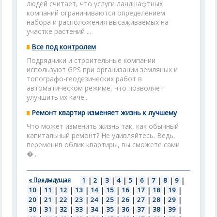
людей считает, что услуги ландшафтных
компаний ограничиваются определением
набора и расположения высаживаемых на
участке растений ...
Все под контролем
Подрядчики и строительные компании
используют GPS при организации земляных и
топографо-геодезических работ в
автоматическом режиме, что позволяет
улучшить их каче...
Ремонт квартир изменяет жизнь к лучшему
Что может изменить жизнь так, как обычный
капитальный ремонт? Не удивляйтесь. Ведь,
переменив облик квартиры, вы сможете сами
�...
« Предыдущая
1
|
2
|
3
|
4
|
5
|
6
|
7
|
8
|
9
|
10
|
11
|
12
|
13
|
14
|
15
|
16
|
17
|
18
|
19
|
20
|
21
|
22
|
23
|
24
|
25
|
26
|
27
|
28
|
29
|
30
|
31
|
32
|
33
|
34
|
35
|
36
|
37
|
38
|
39
|