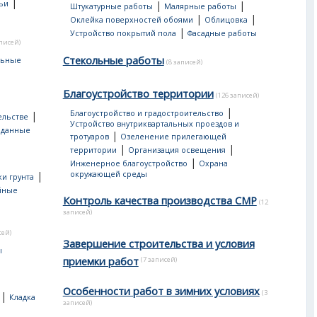
|
ьи
|
|
Штукатурные работы
Малярные работы
|
|
Оклейка поверхностей обоями
Облицовка
|
Устройство покрытий пола
Фасадные работы
аписей)
Стекольные работы
льные
(8 записей)
Благоустройство территории
(126 записей)
|
Благоустройство и градостроительство
|
ельстве
Устройство внутриквартальных проездов и
 данные
|
тротуаров
Озеленение прилегающей
|
|
территории
Организация освещения
|
Инженерное благоустройство
Охрана
|
окружающей среды
и грунта
йные
Контроль качества производства СМР
(12
записей)
сей)
Завершение строительства и условия
ы
приемки работ
(7 записей)
Особенности работ в зимних условиях
(3
|
Кладка
записей)