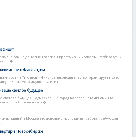
дефицит
о жилья самые дешевые квартиры просто «вымываются». Разбирают их
ую не�...
движимости в Финляндии
ижимости в Финляндии Финское законодательство гарантирует право
пку недвижимого имущества или ж...
– ваше светлое будущее
ше светлое будущее Подмосковный город Королёв – это динамично
оложенный в экологичес�...
сных зданий в Москве это довольно кропотливая работа, требующая
...
вартир в Новосибирске