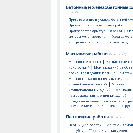
Бетонные и железобетонные р
записей)
Приготовление и укладка бетонной см
|
Производство опалубочных работ
|
Производство арматурных работ
Сп
|
методы бетонирования
Уход за бет
|
контроль качества
Справочные дан
Монтажные работы
(60 записей)
|
Монтажные работы
Монтаж железо
|
конструкций
Монтаж зданий из объ
элементов и зданий повышенной этаж
Монтаж каркасно-панельных зданий
|
крупноблочных зданий
Монтаж
|
крупнопанельных зданий
Монтажны
|
при возведении кирпичных зданий
Соединение железобетонных констру
Соединение металлических конструкц
Плотницкие работы
(38 записей)
|
Плотницкие работы
Монтаж и демон
|
опалубки
Сборка и монтаж деревян