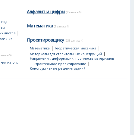
Алфавит и цифры
(2 записей)
 под
Математика
(5 записей)
ных
|
ых листов
овли из
Проектировщику
(231 записей)
|
|
Математика
Теоретическая механика
|
Материалы для строительных конструкций
 записей)
Напряжения, деформации, прочность материалов
|
|
гии ISOVER
Строительное проектирование
Конструктивные решения зданий