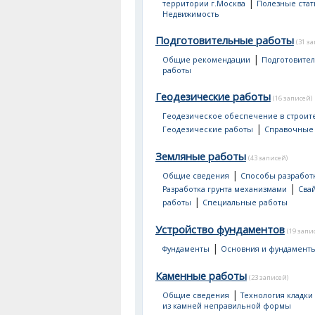
|
территории г.Москва
Полезные стат
Недвижимость
Подготовительные работы
(31 з
|
Общие рекомендации
Подготовите
работы
Геодезические работы
(16 записей)
Геодезическое обеспечение в строит
|
Геодезические работы
Справочные
Земляные работы
(43 записей)
|
Общие сведения
Способы разработк
|
Разработка грунта механизмами
Сва
|
работы
Специальные работы
Устройство фундаментов
(19 запи
|
Фундаменты
Основния и фундамент
Каменные работы
(23 записей)
|
Общие сведения
Технология кладки
из камней неправильной формы