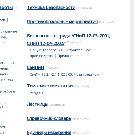
аботы
Техника безопасности
(51
(7 записей)
|
еси
Противопожарные мероприятия
(8 записей)
ециальные
Безопасность труда /СНиП 12-03-2001,
оном,
СНиП 12-04-2002/
(37 записей)
ные
|
Общие требования
Строительное
|
производство
Приложение
бетонных
СанПиН
(9 записей)
емных
|
ности
СанПиН 2.2.1/2.1.1.1200-03. Новая редакция
|
Монтаж
Тематические статьи
(0 записей)
е работы
Раздел 1
|
кций
Лестницы
(2 записей)
ий
Справочник-словарь
(28 записей)
таж
Единицы измерения
ных
(18 записей)