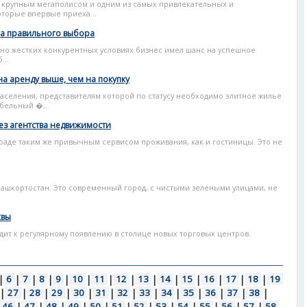
 крупным мегаполисом и одним из самых привлекательных и
торые впервые приеха...
а правильного выбора
чно жестких конкурентных условиях бизнес имел шанс на успешное
...
на аренду выше, чем на покупку
аселения, представителям которой по статусу необходимо элитное жилье
абельный �...
ез агентства недвижимости
граде таким же привычным сервисом проживания, как и гостиницы. Это не
Башкортостан. Это современный город, с чистыми зелеными улицами, не
квы
ит к регулярному появлению в столице новых торговых центров.
|
6
|
7
|
8
|
9
|
10
|
11
|
12
|
13
|
14
|
15
|
16
|
17
|
18
|
19
|
27
|
28
|
29
|
30
|
31
|
32
|
33
|
34
|
35
|
36
|
37
|
38
|
46
|
47
|
48
|
49
|
50
|
51
|
52
|
53
|
54
|
55
|
56
|
57
|
58