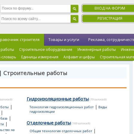
ВХОД НА ФОРУМ
РЕГИСТРАЦИЯ
равочник строителя
Товары и услуги
Реклама, сотрудничест
 работы
Строительное оборудование
Инженерные работы
Инжен
-словарь
Единицы измерения
Алфавит и цифры
Строительная мат
| Строительные работы
Гидроизоляционные работы
 записей)
(19 записей)
|
|
аботы
Технология гидроизоляционных работ
Виды
|
гидроизоляции
|
 база
Отделочные работы
|
(169 записей)
сти
ьство на
|
Общая технология отделочных работ