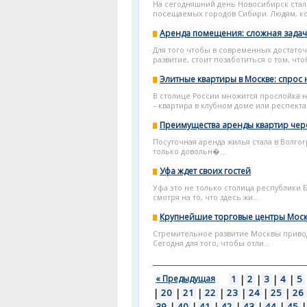
На сегодняшний день Новосибирск стал
посещаемых городов Сибири. Людям, ко
Аренда помещения: сложная задач
Для того чтобы в современных достато
развитие, стоит позаботиться о том, чтоб
Элитные квартиры в Москве: спрос 
В столице России множится прослойка н
– квартира в клубном доме или респект
Преимущества аренды квартир чер
Посуточная аренда жилья стала в Волго
только довольн�...
Уфа ждет своих гостей
Уфа это не только столица республики 
смотря на то, что здесь жи...
Крупнейшие торговые центры Мос
Стремительное развитие Москвы привод
Сегодня для того, чтобы отли...
« Предыдущая
1
|
2
|
3
|
4
|
5
|
20
|
21
|
22
|
23
|
24
|
25
|
26
39
|
40
|
41
|
42
|
43
|
44
|
45
|