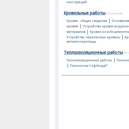
конструкций
Кровельные работы
(47 записей)
|
Кровля - общие сведения
Основания
|
кровлю
Устройство кровли из рулон
|
материалов
Кровли из асбоцементн
|
Устройство черепичных кровель
Кр
металлочерепицы
Теплоизоляционные работы
(61
|
Теплоизоляционные работы
Техноло
|
Технологии СофтБорд™