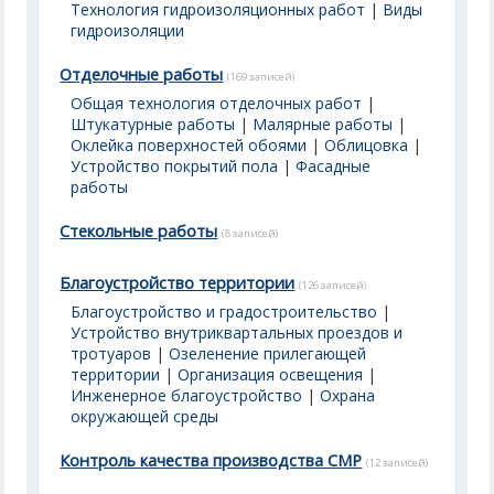
Технология гидроизоляционных работ
|
Виды
гидроизоляции
Отделочные работы
(169 записей)
Общая технология отделочных работ
|
Штукатурные работы
|
Малярные работы
|
Оклейка поверхностей обоями
|
Облицовка
|
Устройство покрытий пола
|
Фасадные
работы
Стекольные работы
(8 записей)
Благоустройство территории
(126 записей)
Благоустройство и градостроительство
|
Устройство внутриквартальных проездов и
тротуаров
|
Озеленение прилегающей
территории
|
Организация освещения
|
Инженерное благоустройство
|
Охрана
окружающей среды
Контроль качества производства СМР
(12 записей)