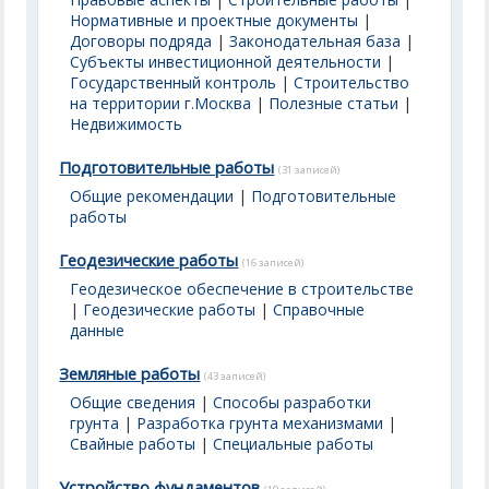
Нормативные и проектные документы
|
Договоры подряда
|
Законодательная база
|
Субъекты инвестиционной деятельности
|
Государственный контроль
|
Строительство
на территории г.Москва
|
Полезные статьи
|
Недвижимость
Подготовительные работы
(31 записей)
Общие рекомендации
|
Подготовительные
работы
Геодезические работы
(16 записей)
Геодезическое обеспечение в строительстве
|
Геодезические работы
|
Справочные
данные
Земляные работы
(43 записей)
Общие сведения
|
Способы разработки
грунта
|
Разработка грунта механизмами
|
Свайные работы
|
Специальные работы
Устройство фундаментов