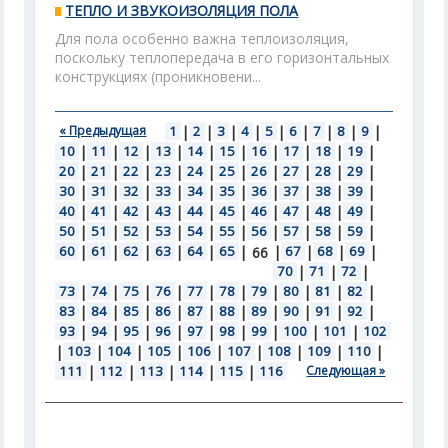
ТЕПЛО И ЗВУКОИЗОЛЯЦИЯ ПОЛА
Для пола особенно важна теплоизоляция,
поскольку теплопередача в его горизонтальных
конструкциях (проникновени...
« Предыдущая
1
|
2
|
3
|
4
|
5
|
6
|
7
|
8
|
9
|
10
|
11
|
12
|
13
|
14
|
15
|
16
|
17
|
18
|
19
|
20
|
21
|
22
|
23
|
24
|
25
|
26
|
27
|
28
|
29
|
30
|
31
|
32
|
33
|
34
|
35
|
36
|
37
|
38
|
39
|
40
|
41
|
42
|
43
|
44
|
45
|
46
|
47
|
48
|
49
|
50
|
51
|
52
|
53
|
54
|
55
|
56
|
57
|
58
|
59
|
60
|
61
|
62
|
63
|
64
|
65
|
|
67
|
68
|
69
|
66
70
|
71
|
72
|
73
|
74
|
75
|
76
|
77
|
78
|
79
|
80
|
81
|
82
|
83
|
84
|
85
|
86
|
87
|
88
|
89
|
90
|
91
|
92
|
93
|
94
|
95
|
96
|
97
|
98
|
99
|
100
|
101
|
102
|
103
|
104
|
105
|
106
|
107
|
108
|
109
|
110
|
111
|
112
|
113
|
114
|
115
|
116
Следующая »