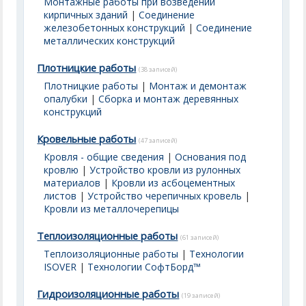
Монтажные работы при возведении
кирпичных зданий
|
Соединение
железобетонных конструкций
|
Соединение
металлических конструкций
Плотницкие работы
(38 записей)
Плотницкие работы
|
Монтаж и демонтаж
опалубки
|
Сборка и монтаж деревянных
конструкций
Кровельные работы
(47 записей)
Кровля - общие сведения
|
Основания под
кровлю
|
Устройство кровли из рулонных
материалов
|
Кровли из асбоцементных
листов
|
Устройство черепичных кровель
|
Кровли из металлочерепицы
Теплоизоляционные работы
(61 записей)
Теплоизоляционные работы
|
Технологии
ISOVER
|
Технологии СофтБорд™
Гидроизоляционные работы
(19 записей)