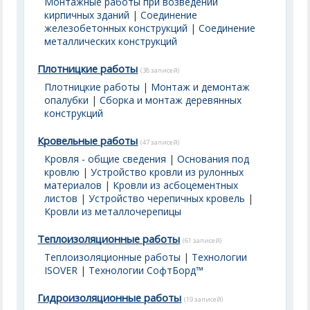
Монтажные работы при возведении
кирпичных зданий
|
Соединение
железобетонных конструкций
|
Соединение
металлических конструкций
Плотницкие работы
(38 записей)
Плотницкие работы
|
Монтаж и демонтаж
опалубки
|
Сборка и монтаж деревянных
конструкций
Кровельные работы
(47 записей)
Кровля - общие сведения
|
Основания под
кровлю
|
Устройство кровли из рулонных
материалов
|
Кровли из асбоцементных
листов
|
Устройство черепичных кровель
|
Кровли из металлочерепицы
Теплоизоляционные работы
(61 записей)
Теплоизоляционные работы
|
Технологии
ISOVER
|
Технологии СофтБорд™
Гидроизоляционные работы
(19 записей)