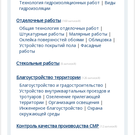
Технология гидроизоляционных работ
|
Виды
гидроизоляции
Отделочные работы
(169 записей)
Общая технология отделочных работ
|
Штукатурные работы
|
Малярные работы
|
Оклейка поверхностей обоями
|
Облицовка
|
Устройство покрытий пола
|
Фасадные
работы
Стекольные работы
(8 записей)
Благоустройство территории
(126 записей)
Благоустройство и градостроительство
|
Устройство внутриквартальных проездов и
тротуаров
|
Озеленение прилегающей
территории
|
Организация освещения
|
Инженерное благоустройство
|
Охрана
окружающей среды
Контроль качества производства СМР
(12 записей)