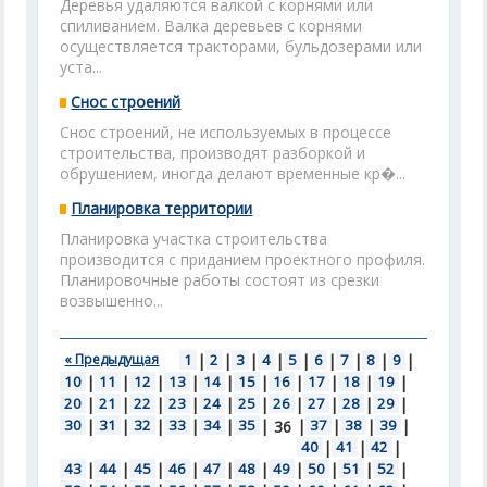
Деревья удаляются валкой с корнями или
спиливанием. Валка деревьев с корнями
осуществляется тракторами, бульдозерами или
уста...
Снос строений
Снос строений, не используемых в процессе
строительства, производят разборкой и
обрушением, иногда делают временные кр�...
Планировка территории
Планировка участка строительства
производится с приданием проектного профиля.
Планировочные работы состоят из срезки
возвышенно...
« Предыдущая
1
|
2
|
3
|
4
|
5
|
6
|
7
|
8
|
9
|
10
|
11
|
12
|
13
|
14
|
15
|
16
|
17
|
18
|
19
|
20
|
21
|
22
|
23
|
24
|
25
|
26
|
27
|
28
|
29
|
30
|
31
|
32
|
33
|
34
|
35
|
|
37
|
38
|
39
|
36
40
|
41
|
42
|
43
|
44
|
45
|
46
|
47
|
48
|
49
|
50
|
51
|
52
|