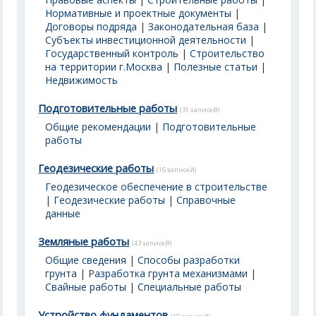
Нормативные и проектные документы
|
Договоры подряда
|
Законодательная база
|
Субъекты инвестиционной деятельности
|
Государственный контроль
|
Строительство
на территории г.Москва
|
Полезные статьи
|
Недвижимость
Подготовительные работы
(31 записей)
Общие рекомендации
|
Подготовительные
работы
Геодезические работы
(16 записей)
Геодезическое обеспечение в строительстве
|
Геодезические работы
|
Справочные
данные
Земляные работы
(43 записей)
Общие сведения
|
Способы разработки
грунта
|
Разработка грунта механизмами
|
Свайные работы
|
Специальные работы
Устройство фундаментов